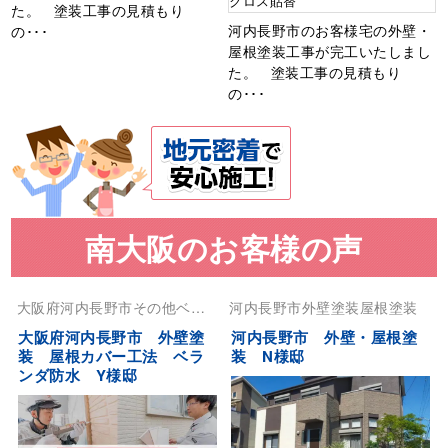
クロス貼替
た。 塗装工事の見積もり
河内長野市のお客様宅の外壁・
の･･･
屋根塗装工事が完工いたしまし
た。 塗装工事の見積もり
の･･･
南大阪のお客様の声
大阪府
河内長野市
その他
ベラ
河内長野市
外壁塗装
屋根塗装
ンダ防水
外壁塗装
大阪府河内長野市 外壁塗
河内長野市 外壁・屋根塗
装 屋根カバー工法 ベラ
装 N様邸
ンダ防水 Y様邸