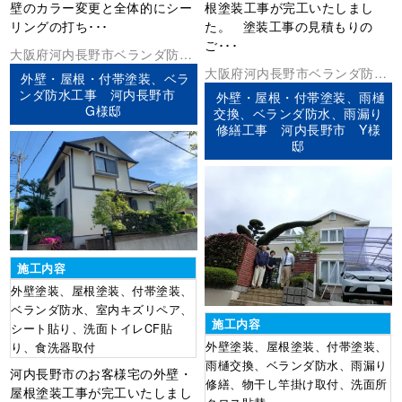
壁のカラー変更と全体的にシー
根塗装工事が完工いたしまし
リングの打ち･･･
た。 塗装工事の見積もりの
ご･･･
大阪府
河内長野市
ベランダ防水
外壁塗装
屋根塗装
防水工事
大阪府
河内長野市
ベランダ防水
外壁・屋根・付帯塗装、ベラ
外壁塗装
屋根塗装
防水工事
ンダ防水工事 河内長野市
外壁・屋根・付帯塗装、雨樋
G様邸
交換、ベランダ防水、雨漏り
修繕工事 河内長野市 Y様
邸
施工内容
外壁塗装、屋根塗装、付帯塗装、
ベランダ防水、室内キズリペア、
施工内容
シート貼り、洗面トイレCF貼
外壁塗装、屋根塗装、付帯塗装、
り、食洗器取付
雨樋交換、ベランダ防水、雨漏り
河内長野市のお客様宅の外壁・
修繕、物干し竿掛け取付、洗面所
屋根塗装工事が完工いたしまし