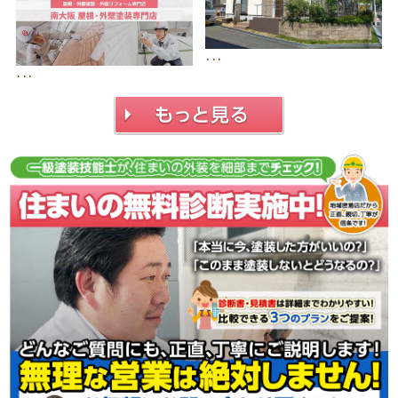
･･･
･･･