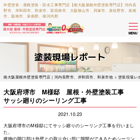
外壁塗装・屋根塗装・防水工事専門店【南大阪屋根外壁塗装専門店】河内長
野市、岸和田市、和泉市、富田林市、大阪狭山市、貝塚市、泉佐野市、泉南
市、阪南市、泉南郡、南河内郡
tog
nav
MENU
Skip
to
塗装現場レポート
main
content
南大阪屋根外壁塗装専門店｜河内長野市、岸和田市、和泉市他
>
塗装現場レ
大阪府堺市 M様邸 屋根・外壁塗装工事
サッシ廻りのシーリング工事
2021.10.23
大阪府堺市のM様邸にてサッシ廻りのシーリング工事を行いまし
た。
建物の開口部は外壁との取り合い部に隙間ができるためシーリン