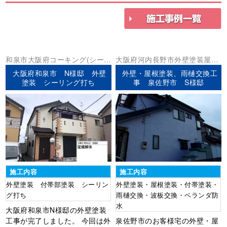
和泉市
大阪府
コーキング(シーリ
大阪府
河内長野市
外壁塗装
屋根
ング)
外壁塗装
防水工事
塗装
大阪府和泉市 N様邸 外壁
外壁・屋根塗装、雨樋交換工
塗装 シーリング打ち
事 泉佐野市 S様邸
施工内容
施工内容
外壁塗装 付帯部塗装 シーリン
外壁塗装・屋根塗装・付帯塗装・
グ打ち
雨樋交換・波板交換・ベランダ防
水
大阪府和泉市N様邸の外壁塗装
工事が完了しました。 今回は外
泉佐野市のお客様宅の外壁・屋