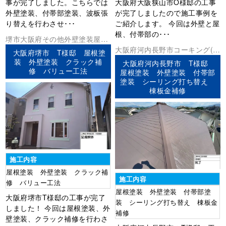
事が完了しました。こちらでは
大阪府大阪狭山市O様邸の工事
外壁塗装、付帯部塗装、波板張
が完了しましたので施工事例を
り替えを行わさせ･･･
ご紹介します。 今回は外壁と屋
根、付帯部の･･･
堺市
大阪府
その他
外壁塗装
屋根
塗装
大阪府
河内長野市
コーキング(シ
大阪府堺市 T様邸 屋根塗
ーリング)
外壁塗装
屋根塗装
板金
装 外壁塗装 クラック補
大阪府河内長野市 T様邸
修 バリュー工法
工事
棟板金工事
屋根塗装 外壁塗装 付帯部
塗装 シーリング打ち替え
棟板金補修
施工内容
屋根塗装 外壁塗装 クラック補
施工内容
修 バリュー工法
屋根塗装 外壁塗装 付帯部塗
大阪府堺市T様邸の工事が完了
装 シーリング打ち替え 棟板金
しました！ 今回は屋根塗装、外
補修
壁塗装、クラック補修を行わさ