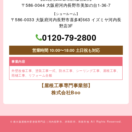
〒586-0044 大阪府河内長野市美加の台1-36-7
【ショールーム】
〒586-0033 大阪府河内長野市喜多町663 イズミヤ河内長
野店3F
0120-79-2800
営業時間 10:00〜18:00 土日祝も対応
事業内容
外壁改修工事、塗装工事⼀式、
防水工事、シーリング工事、
屋根工事、
雨樋工事、
リフォーム全般
【屋根工事専門事業部】
株式会社Boo
©
南大阪屋根外壁塗装専門店｜河内長野市、岸和田市、和泉市他
All Rights Reserved.