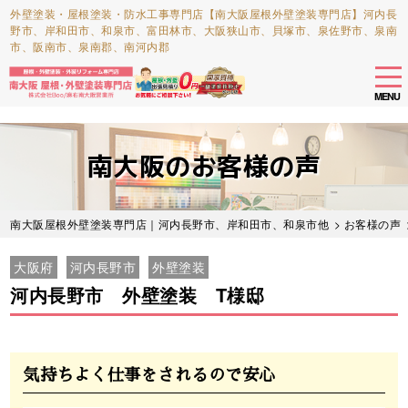
外壁塗装・屋根塗装・防水工事専門店【南大阪屋根外壁塗装専門店】河内長
野市、岸和田市、和泉市、富田林市、大阪狭山市、貝塚市、泉佐野市、泉南
市、阪南市、泉南郡、南河内郡
tog
nav
MENU
Skip
to
南大阪のお客様の声
main
content
南大阪屋根外壁塗装専門店｜河内長野市、岸和田市、和泉市他
>
お客様の声
大阪府
河内長野市
外壁塗装
河内長野市 外壁塗装 T様邸
Before
After
気持ちよく仕事をされるので安心