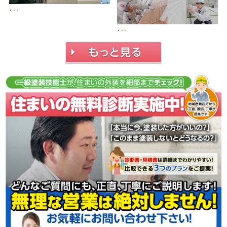
･･･
･･･