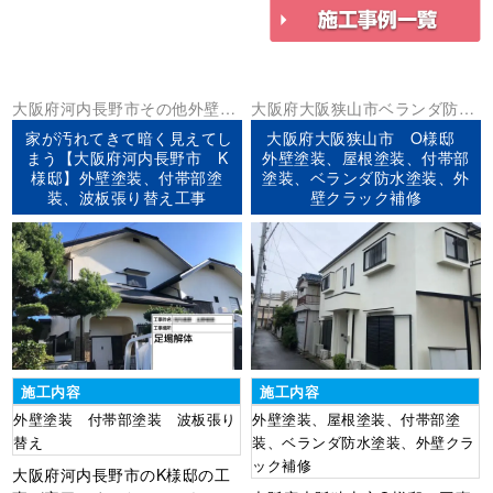
大阪府
河内長野市
その他
外壁塗
大阪府
大阪狭山市
ベランダ防水
装
外壁塗装
屋根塗装
防水工事
家が汚れてきて暗く見えてし
大阪府大阪狭山市 O様邸
まう【大阪府河内長野市 K
外壁塗装、屋根塗装、付帯部
様邸】外壁塗装、付帯部塗
塗装、ベランダ防水塗装、外
装、波板張り替え工事
壁クラック補修
施工内容
施工内容
外壁塗装 付帯部塗装 波板張り
外壁塗装、屋根塗装、付帯部塗
替え
装、ベランダ防水塗装、外壁クラ
ック補修
大阪府河内長野市のK様邸の工