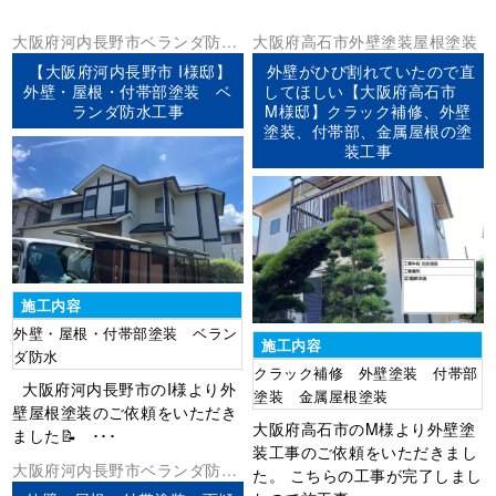
大阪府
河内長野市
ベランダ防水
大阪府
高石市
外壁塗装
屋根塗装
外壁塗装
屋根塗装
【大阪府河内長野市 I様邸】
外壁がひび割れていたので直
外壁・屋根・付帯部塗装 ベ
してほしい【大阪府高石市
ランダ防水工事
M様邸】クラック補修、外壁
塗装、付帯部、金属屋根の塗
装工事
施工内容
外壁・屋根・付帯部塗装 ベラン
施工内容
ダ防水
クラック補修 外壁塗装 付帯部
大阪府河内長野市のI様より外
塗装 金属屋根塗装
壁屋根塗装のご依頼をいただき
大阪府高石市のM様より外壁塗
ました📝 ･･･
装工事のご依頼をいただきまし
大阪府
河内長野市
ベランダ防水
た。 こちらの工事が完了しまし
外壁塗装
屋根塗装
防水工事