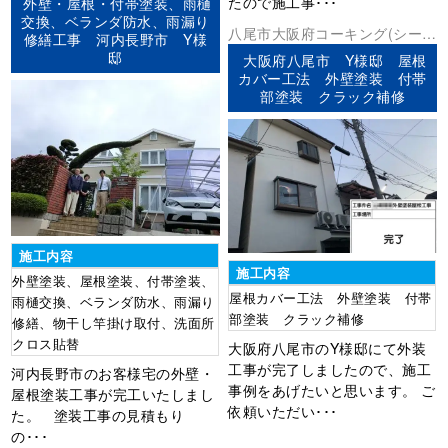
たので施工事･･･
外壁・屋根・付帯塗装、雨樋
交換、ベランダ防水、雨漏り
八尾市
大阪府
コーキング(シーリ
修繕工事 河内長野市 Y様
ング)
その他
外壁塗装
屋根塗装
防
邸
大阪府八尾市 Y様邸 屋根
水工事
カバー工法 外壁塗装 付帯
部塗装 クラック補修
施工内容
施工内容
外壁塗装、屋根塗装、付帯塗装、
屋根カバー工法 外壁塗装 付帯
雨樋交換、ベランダ防水、雨漏り
部塗装 クラック補修
修繕、物干し竿掛け取付、洗面所
クロス貼替
大阪府八尾市のY様邸にて外装
工事が完了しましたので、施工
河内長野市のお客様宅の外壁・
事例をあげたいと思います。 ご
屋根塗装工事が完工いたしまし
依頼いただい･･･
た。 塗装工事の見積もり
の･･･