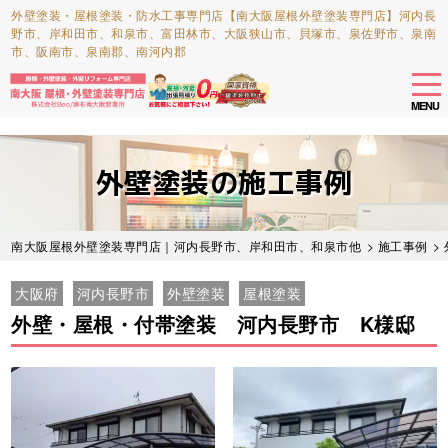
外壁塗装・屋根塗装・防水工事専門店【南大阪屋根外壁塗装専門店】河内長
野市、岸和田市、和泉市、富田林市、大阪狭山市、貝塚市、泉佐野市、泉南
市、阪南市、泉南郡、南河内郡
tog
nav
MENU
Skip
to
外壁塗装の施工事例
main
content
南大阪屋根外壁塗装専門店｜河内長野市、岸和田市、和泉市他
>
施工事例
>
大阪府
河内長野市
外壁塗装
屋根塗装
外壁・屋根・付帯塗装 河内長野市 K様邸