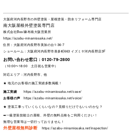
大阪府河内長野市の外壁塗装・屋根塗装・防水リフォーム専門店
南大阪屋根外壁塗装専門店
株式会社Boo/麻布南大阪営業所
https://azabu-minamiosaka.net/
住所：大阪府河内長野市美加の台1-36-7
ショールーム：大阪府河内長野市喜多町663 イズミヤ河内長野店3F
お問い合わせ窓口：
0120-79-2800
（10:00〜18:00 土日祝も営業中）
対応エリア：河内長野市、他
★ 地元のお客様の施工実績多数掲載！
施工実績
https://azabu-minamiosaka.net/case/
お客様の声
https://azabu-minamiosaka.net/voice/
★ 塗装工事っていくらくらいなの？見積りだけでもいいのかな？
➡一級塗装技能士の屋根、外壁の無料点検をご利用ください！
無理な営業等は一切行っておりません！
外壁屋根無料診断
https://azabu-minamiosaka.net/inspection/