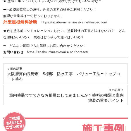
★ 塗装工事っていくらくらいなの？見積りだけでもいいのかな？
➡一級塗装技能士の屋根、外壁の無料点検をご利用ください！
無理な営業等は一切行っておりません！
外壁屋根無料診断
https://azabu-minamiosaka.net/inspection/
★色を塗る前にシミュレーションしたい、塗装以外の工事方法はないの？ どん
な塗料がいいの？ 業者はどうやって選べばいいの？
➡ どんなご質問でもお気軽にお問い合わせください！
お問い合わせ
https://azabu-minamiosaka.net/contact/
< 前の記事
大阪府河内長野市 S様邸 防水工事 バリュー工法〜トップコ
ート塗布
次の記事 >
室内塗装ですてきなお部屋にしてみませんか？塗料の種類と室内
塗装の重要ポイント
施工事例