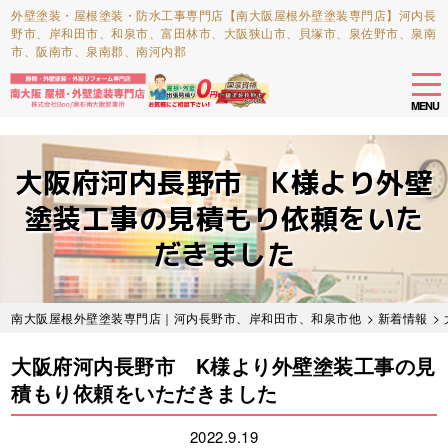
外壁塗装・屋根塗装・防水工事専門店【南大阪屋根外壁塗装専門店】河内長
野市、岸和田市、和泉市、富田林市、大阪狭山市、貝塚市、泉佐野市、泉南
市、阪南市、泉南郡、南河内郡
tog
nav
MENU
Skip
to
大阪府河内長野市 K様より外壁
main
content
塗装工事の見積もり依頼をいた
だきました
南大阪屋根外壁塗装専門店｜河内長野市、岸和田市、和泉市他
>
新着情報
>
大阪府河内長野市 K様より外壁塗装工事の見
積もり依頼をいただきました
2022.9.19