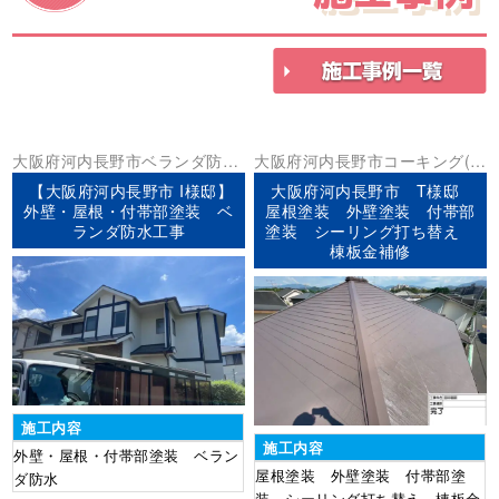
大阪府
河内長野市
ベランダ防水
大阪府
河内長野市
コーキング(シ
外壁塗装
屋根塗装
ーリング)
外壁塗装
屋根塗装
板金
【大阪府河内長野市 I様邸】
大阪府河内長野市 T様邸
工事
棟板金工事
外壁・屋根・付帯部塗装 ベ
屋根塗装 外壁塗装 付帯部
ランダ防水工事
塗装 シーリング打ち替え
棟板金補修
施工内容
施工内容
外壁・屋根・付帯部塗装 ベラン
屋根塗装 外壁塗装 付帯部塗
ダ防水
装 シーリング打ち替え 棟板金