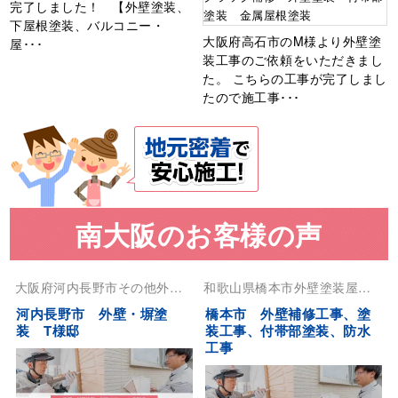
完了しました！ 【外壁塗装、
塗装 金属屋根塗装
下屋根塗装、バルコニー・
大阪府高石市のM様より外壁塗
屋･･･
装工事のご依頼をいただきまし
た。 こちらの工事が完了しまし
たので施工事･･･
南大阪のお客様の声
大阪府
河内長野市
その他
外壁
和歌山県
橋本市
外壁塗装
屋根
塗装
塗装
河内長野市 外壁・塀塗
橋本市 外壁補修工事、塗
装 T様邸
装工事、付帯部塗装、防水
工事