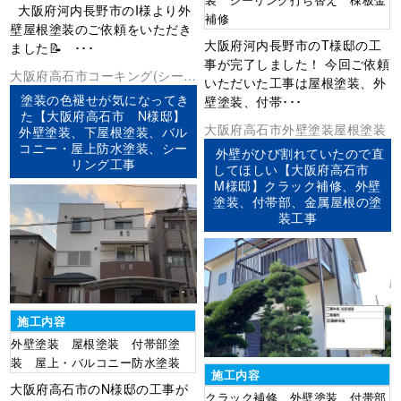
大阪府河内長野市のI様より外
補修
壁屋根塗装のご依頼をいただき
大阪府河内長野市のT様邸の工
ました📝 ･･･
事が完了しました！ 今回ご依頼
大阪府
高石市
コーキング(シーリ
いただいた工事は屋根塗装、外
ング)
ベランダ防水
外壁塗装
屋根
塗装の色褪せが気になってき
壁塗装、付帯･･･
塗装
防水工事
た【大阪府高石市 N様邸】
大阪府
高石市
外壁塗装
屋根塗装
外壁塗装、下屋根塗装、バル
コニー・屋上防水塗装、シー
外壁がひび割れていたので直
リング工事
してほしい【大阪府高石市
M様邸】クラック補修、外壁
塗装、付帯部、金属屋根の塗
装工事
施工内容
外壁塗装 屋根塗装 付帯部塗
装 屋上・バルコニー防水塗装
施工内容
大阪府高石市のN様邸の工事が
クラック補修 外壁塗装 付帯部