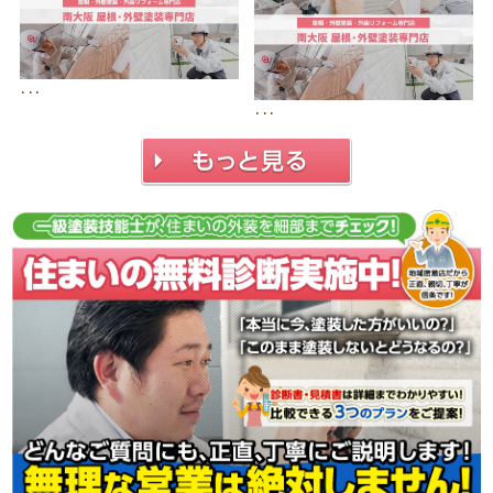
･･･
･･･