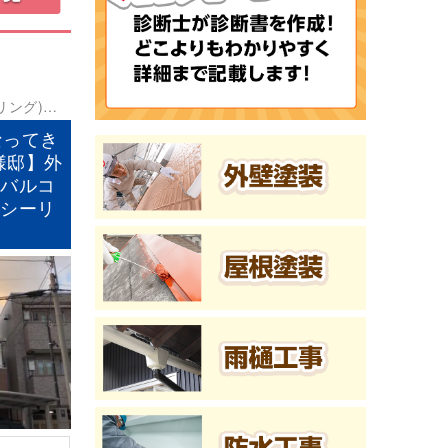
リング)
ベ
防水工事
なってき
様邸】外
、バルコ
、シーリ