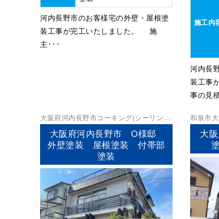
河内長野市のお客様宅の外壁・屋根塗
施工内
装工事が完工いたしました。 施
主･･･
河内長
装工事
事の見積
大阪府
河内長野市
コーキング(シーリン
和泉市
大
グ)
外壁塗装
屋根塗装
防水工事
壁塗装
防
大阪府河内長野市 O様邸
大阪
外壁塗装 屋根塗装 付帯部
塗装