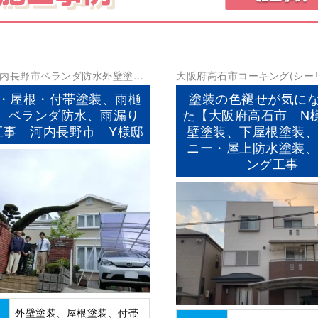
内長野市
ベランダ防水
外壁塗装
大阪府
高石市
コーキング(シー
防水工事
ランダ防水
外壁塗装
屋根塗装
・屋根・付帯塗装、雨樋
塗装の色褪せが気に
、ベランダ防水、雨漏り
た【大阪府高石市 N
工事 河内長野市 Y様邸
壁塗装、下屋根塗装
ニー・屋上防水塗装
ング工事
外壁塗装、屋根塗装、付帯