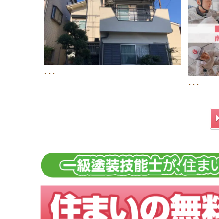
･･･
･･･