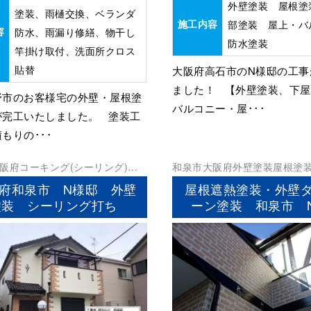
外壁塗装 屋根塗
塗装、雨樋交換、ベランダ
施工内容
部塗装 屋上・バ
容
防水、雨漏り修繕、物干し
防水塗装
竿掛け取付、洗面所クロス
貼替
大阪府高石市のN様邸の工事
ました！ 【外壁塗装、下
野市のお客様宅の外壁・屋根塗
バルコニー・屋･･･
が完工いたしました。 塗装工
もりの･･･
阪府
コーキング(シーリング)
外
和泉市
大阪府
外壁塗装
屋根塗
水工事
府和泉市 N様邸 外壁
屋根遮熱塗装・外壁
塗装 シーリング打ち
ーン塗装 和泉市 