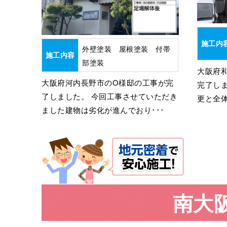
施工内
外壁塗装 屋根塗装 付帯
施工内容
部塗装
大阪府
大阪府河内長野市のO様邸の工事が完
完了し
了しました。 今回工事させていただき
更と全体
ました建物は劣化が進んでおり･･･
南大