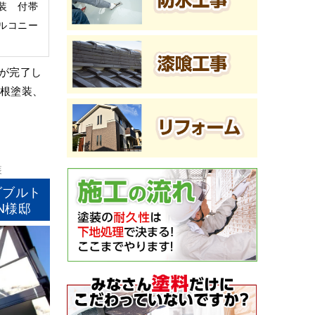
装 付帯
ルコニー
が完了し
屋根塗装、
装
ダブルト
N様邸