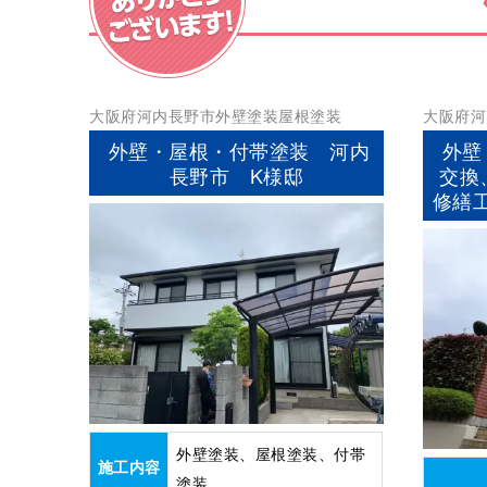
大阪府
河内長野市
外壁塗装
屋根塗装
大阪府
河
屋根塗装
外壁・屋根・付帯塗装 河内
外壁
長野市 K様邸
交換
修繕
外壁塗装、屋根塗装、付帯
施工内容
塗装