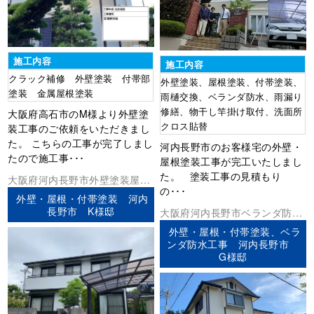
施工内容
施工内容
クラック補修 外壁塗装 付帯部
外壁塗装、屋根塗装、付帯塗装、
塗装 金属屋根塗装
雨樋交換、ベランダ防水、雨漏り
修繕、物干し竿掛け取付、洗面所
大阪府高石市のM様より外壁塗
クロス貼替
装工事のご依頼をいただきまし
た。 こちらの工事が完了しまし
河内長野市のお客様宅の外壁・
たので施工事･･･
屋根塗装工事が完工いたしまし
た。 塗装工事の見積もり
大阪府
河内長野市
外壁塗装
屋根
の･･･
塗装
外壁・屋根・付帯塗装 河内
長野市 K様邸
大阪府
河内長野市
ベランダ防水
外壁塗装
屋根塗装
防水工事
外壁・屋根・付帯塗装、ベラ
ンダ防水工事 河内長野市
G様邸