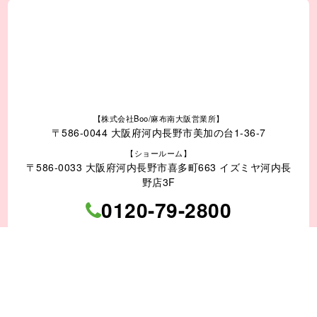
大阪府河内長野市、
岸和田市
、
堺市
、富田林市、大阪狭山市、和泉市、貝塚市、
泉佐野市、泉南市、阪南市、泉南郡、南河内郡 他
和歌山県紀の川市、橋本市、岩出市 他
奈良県 葛城市、御所市、五條市、香芝市、大和高田市、橿原市 他