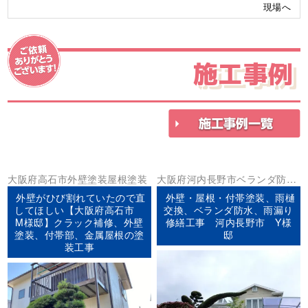
現場へ
施工事例
大阪府
高石市
外壁塗装
屋根塗装
大阪府
河内長野市
ベランダ防水
外壁塗装
屋根塗装
防水工事
外壁がひび割れていたので直
外壁・屋根・付帯塗装、雨樋
してほしい【大阪府高石市
交換、ベランダ防水、雨漏り
M様邸】クラック補修、外壁
修繕工事 河内長野市 Y様
塗装、付帯部、金属屋根の塗
邸
装工事