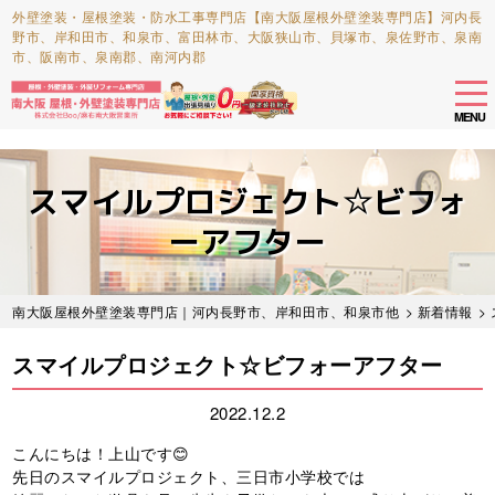
外壁塗装・屋根塗装・防水工事専門店【南大阪屋根外壁塗装専門店】河内長
野市、岸和田市、和泉市、富田林市、大阪狭山市、貝塚市、泉佐野市、泉南
市、阪南市、泉南郡、南河内郡
tog
nav
MENU
Skip
to
スマイルプロジェクト☆ビフォ
main
content
ーアフター
南大阪屋根外壁塗装専門店｜河内長野市、岸和田市、和泉市他
>
新着情報
>
スマイルプロジェクト☆ビフォーアフター
2022.12.2
こんにちは！上山です😊
先日のスマイルプロジェクト、三日市小学校では