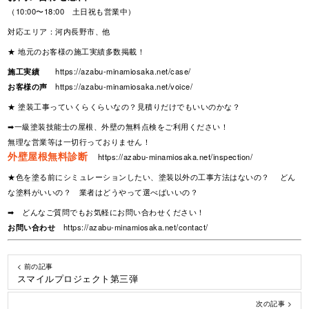
（10:00〜18:00 土日祝も営業中）
対応エリア：河内長野市、他
★ 地元のお客様の施工実績多数掲載！
施工実績
https://azabu-minamiosaka.net/case/
お客様の声
https://azabu-minamiosaka.net/voice/
★ 塗装工事っていくらくらいなの？見積りだけでもいいのかな？
➡一級塗装技能士の屋根、外壁の無料点検をご利用ください！
無理な営業等は一切行っておりません！
外壁屋根無料診断
https://azabu-minamiosaka.net/inspection/
★色を塗る前にシミュレーションしたい、塗装以外の工事方法はないの？ どん
な塗料がいいの？ 業者はどうやって選べばいいの？
➡ どんなご質問でもお気軽にお問い合わせください！
お問い合わせ
https://azabu-minamiosaka.net/contact/
< 前の記事
スマイルプロジェクト第三弾
次の記事 >