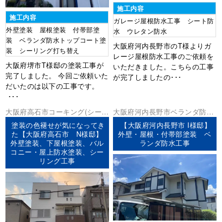
施工内容
施工内容
ガレージ屋根防水工事 シート防
外壁塗装 屋根塗装 付帯部塗
水 ウレタン防水
装 ベランダ防水トップコート塗
大阪府河内長野市のT様よりガ
装 シーリング打ち替え
レージ屋根防水工事のご依頼を
大阪府堺市T様邸の塗装工事が
いただきました。こちらの工事
完了しました。 今回ご依頼いた
が完了しましたの･･･
だいたのは以下の工事です。
･･･
大阪府
高石市
コーキング(シーリ
大阪府
河内長野市
ベランダ防水
ング)
ベランダ防水
外壁塗装
屋根
外壁塗装
屋根塗装
塗装の色褪せが気になってき
【大阪府河内長野市 I様邸】
塗装
防水工事
た【大阪府高石市 N様邸】
外壁・屋根・付帯部塗装 ベ
外壁塗装、下屋根塗装、バル
ランダ防水工事
コニー・屋上防水塗装、シー
リング工事