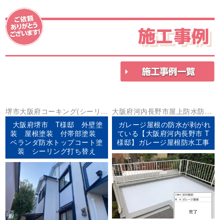
施工事例
堺市
大阪府
コーキング(シーリン
大阪府
河内長野市
屋上防水
防水
グ)
ベランダ防水
外壁塗装
屋根塗
工事
大阪府堺市 T様邸 外壁塗
ガレージ屋根の防水が剥がれ
装
防水工事
装 屋根塗装 付帯部塗装
ている【大阪府河内長野市 T
ベランダ防水トップコート塗
様邸】ガレージ屋根防水工事
装 シーリング打ち替え