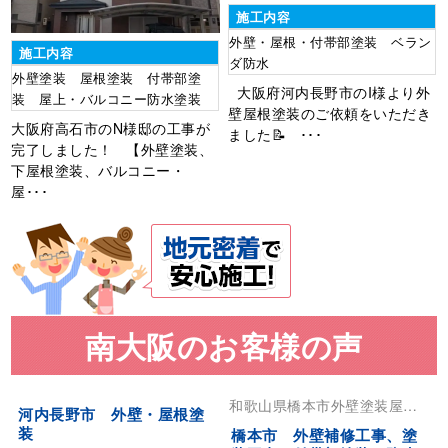
施工内容
外壁・屋根・付帯部塗装 ベラン
施工内容
ダ防水
外壁塗装 屋根塗装 付帯部塗
大阪府河内長野市のI様より外
装 屋上・バルコニー防水塗装
壁屋根塗装のご依頼をいただき
大阪府高石市のN様邸の工事が
ました📝 ･･･
完了しました！ 【外壁塗装、
下屋根塗装、バルコニー・
屋･･･
南大阪のお客様の声
和歌山県
橋本市
外壁塗装
屋根
河内長野市 外壁・屋根塗
塗装
装
橋本市 外壁補修工事、塗