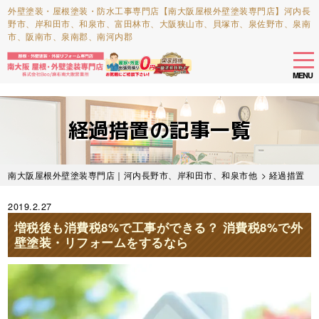
外壁塗装・屋根塗装・防水工事専門店【南大阪屋根外壁塗装専門店】河内長
野市、岸和田市、和泉市、富田林市、大阪狭山市、貝塚市、泉佐野市、泉南
市、阪南市、泉南郡、南河内郡
tog
nav
MENU
Skip
to
経過措置の記事一覧
main
content
南大阪屋根外壁塗装専門店｜河内長野市、岸和田市、和泉市他
> 経過措置
2019.2.27
増税後も消費税8%で工事ができる？ 消費税8%で外
壁塗装・リフォームをするなら