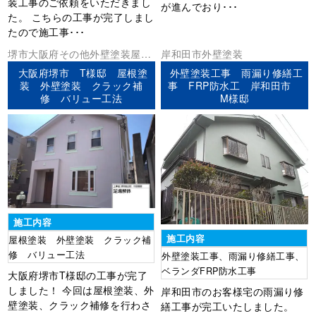
装工事のご依頼をいただきまし
が進んでおり･･･
た。 こちらの工事が完了しまし
たので施工事･･･
堺市
大阪府
その他
外壁塗装
屋根
岸和田市
外壁塗装
塗装
大阪府堺市 T様邸 屋根塗
外壁塗装工事 雨漏り修繕工
装 外壁塗装 クラック補
事 FRP防水工 岸和田市
修 バリュー工法
M様邸
施工内容
施工内容
屋根塗装 外壁塗装 クラック補
修 バリュー工法
外壁塗装工事、雨漏り修繕工事、
ベランダFRP防水工事
大阪府堺市T様邸の工事が完了
しました！ 今回は屋根塗装、外
岸和田市のお客様宅の雨漏り修
壁塗装、クラック補修を行わさ
繕工事が完工いたしました。