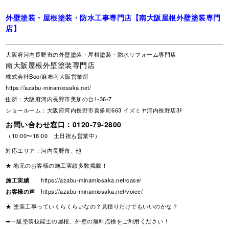
外壁塗装・屋根塗装・防水工事専門店【南大阪屋根外壁塗装専門
店】
大阪府河内長野市の外壁塗装・屋根塗装・防水リフォーム専門店
南大阪屋根外壁塗装専門店
株式会社Boo/麻布南大阪営業所
https://azabu-minamiosaka.net/
住所：大阪府河内長野市美加の台1-36-7
ショールーム：大阪府河内長野市喜多町663 イズミヤ河内長野店3F
お問い合わせ窓口：
0120-79-2800
（10:00〜18:00 土日祝も営業中）
対応エリア：河内長野市、他
★ 地元のお客様の施工実績多数掲載！
施工実績
https://azabu-minamiosaka.net/case/
お客様の声
https://azabu-minamiosaka.net/voice/
★ 塗装工事っていくらくらいなの？見積りだけでもいいのかな？
➡一級塗装技能士の屋根、外壁の無料点検をご利用ください！