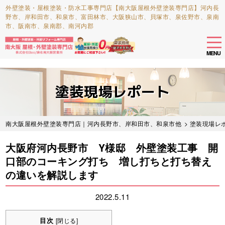
外壁塗装・屋根塗装・防水工事専門店【南大阪屋根外壁塗装専門店】河内長
野市、岸和田市、和泉市、富田林市、大阪狭山市、貝塚市、泉佐野市、泉南
市、阪南市、泉南郡、南河内郡
tog
nav
MENU
Skip
to
塗装現場レポート
main
content
南大阪屋根外壁塗装専門店｜河内長野市、岸和田市、和泉市他
>
塗装現場レ
大阪府河内長野市 Y様邸 外壁塗装工事 開
口部のコーキング打ち 増し打ちと打ち替え
の違いを解説します
2022.5.11
目次
[
閉じる
]