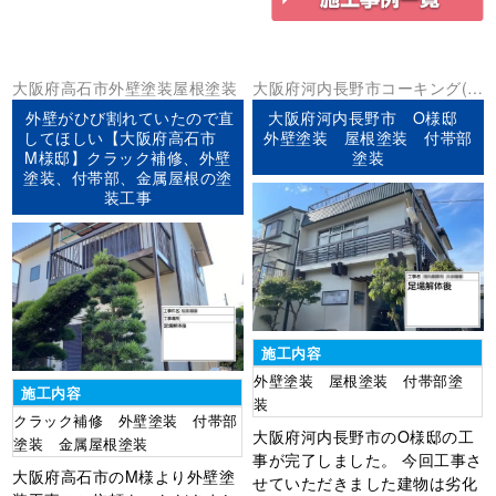
大阪府
高石市
外壁塗装
屋根塗装
大阪府
河内長野市
コーキング(シ
ーリング)
外壁塗装
屋根塗装
防水
外壁がひび割れていたので直
大阪府河内長野市 O様邸
工事
してほしい【大阪府高石市
外壁塗装 屋根塗装 付帯部
M様邸】クラック補修、外壁
塗装
塗装、付帯部、金属屋根の塗
装工事
施工内容
外壁塗装 屋根塗装 付帯部塗
施工内容
装
クラック補修 外壁塗装 付帯部
大阪府河内長野市のO様邸の工
塗装 金属屋根塗装
事が完了しました。 今回工事さ
大阪府高石市のM様より外壁塗
せていただきました建物は劣化