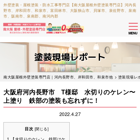
外壁塗装・屋根塗装・防水工事専門店【南大阪屋根外壁塗装専門店】河内長
野市、岸和田市、和泉市、富田林市、大阪狭山市、貝塚市、泉佐野市、泉南
市、阪南市、泉南郡、南河内郡
tog
nav
MENU
Skip
to
塗装現場レポート
main
content
南大阪屋根外壁塗装専門店｜河内長野市、岸和田市、和泉市他
>
塗装現場レ
大阪府河内長野市 T様邸 水切りのケレン〜
上塗り 鉄部の塗装も忘れずに！
2022.4.27
目次
[
閉じる
]
1
【水切りのケレン 鉄部はケ