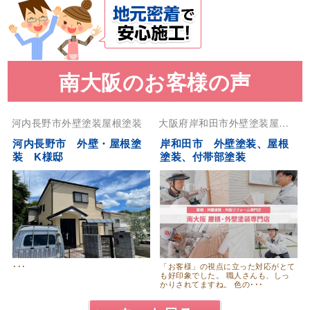
南大阪のお客様の声
河内長野市
外壁塗装
屋根塗装
大阪府
岸和田市
外壁塗装
屋根
塗装
河内長野市 外壁・屋根塗
岸和田市 外壁塗装、屋根
装 K様邸
塗装、付帯部塗装
･･･
「お客様」の視点に立った対応がとて
も好印象でした。 職人さんも、しっ
かりされてますね。 色の･･･