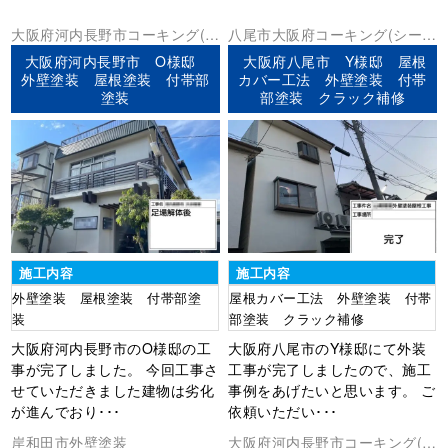
大阪府
河内長野市
コーキング(シ
八尾市
大阪府
コーキング(シーリ
ーリング)
外壁塗装
屋根塗装
防水
ング)
その他
外壁塗装
屋根塗装
防
大阪府河内長野市 O様邸
大阪府八尾市 Y様邸 屋根
工事
水工事
外壁塗装 屋根塗装 付帯部
カバー工法 外壁塗装 付帯
塗装
部塗装 クラック補修
施工内容
施工内容
外壁塗装 屋根塗装 付帯部塗
屋根カバー工法 外壁塗装 付帯
装
部塗装 クラック補修
大阪府河内長野市のO様邸の工
大阪府八尾市のY様邸にて外装
事が完了しました。 今回工事さ
工事が完了しましたので、施工
せていただきました建物は劣化
事例をあげたいと思います。 ご
が進んでおり･･･
依頼いただい･･･
岸和田市
外壁塗装
大阪府
河内長野市
コーキング(シ