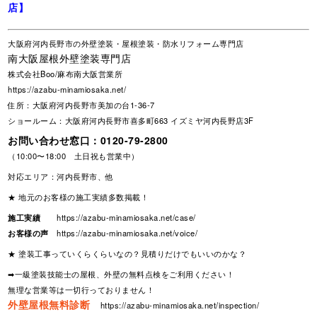
店】
大阪府河内長野市の外壁塗装・屋根塗装・防水リフォーム専門店
南大阪屋根外壁塗装専門店
株式会社Boo/麻布南大阪営業所
https://azabu-minamiosaka.net/
住所：大阪府河内長野市美加の台1-36-7
ショールーム：大阪府河内長野市喜多町663 イズミヤ河内長野店3F
お問い合わせ窓口：
0120-79-2800
（10:00〜18:00 土日祝も営業中）
対応エリア：河内長野市、他
★ 地元のお客様の施工実績多数掲載！
施工実績
https://azabu-minamiosaka.net/case/
お客様の声
https://azabu-minamiosaka.net/voice/
★ 塗装工事っていくらくらいなの？見積りだけでもいいのかな？
➡一級塗装技能士の屋根、外壁の無料点検をご利用ください！
無理な営業等は一切行っておりません！
外壁屋根無料診断
https://azabu-minamiosaka.net/inspection/