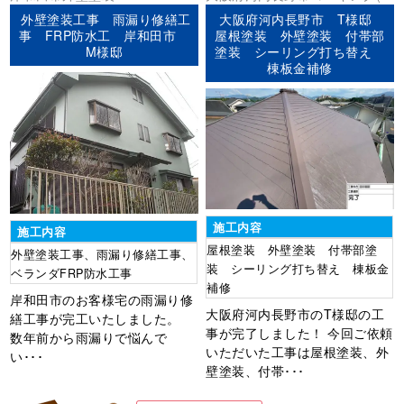
ーリング)
外壁塗装
屋根塗装
板金
外壁塗装工事 雨漏り修繕工
大阪府河内長野市 T様邸
工事
棟板金工事
事 FRP防水工 岸和田市
屋根塗装 外壁塗装 付帯部
M様邸
塗装 シーリング打ち替え
棟板金補修
施工内容
施工内容
屋根塗装 外壁塗装 付帯部塗
外壁塗装工事、雨漏り修繕工事、
装 シーリング打ち替え 棟板金
ベランダFRP防水工事
補修
岸和田市のお客様宅の雨漏り修
大阪府河内長野市のT様邸の工
繕工事が完工いたしました。
事が完了しました！ 今回ご依頼
数年前から雨漏りで悩んで
いただいた工事は屋根塗装、外
い･･･
壁塗装、付帯･･･