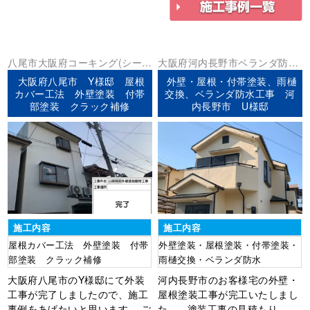
八尾市
大阪府
コーキング(シーリ
大阪府
河内長野市
ベランダ防水
ング)
その他
外壁塗装
屋根塗装
防
外壁塗装
屋根塗装
防水工事
大阪府八尾市 Y様邸 屋根
外壁・屋根・付帯塗装、雨樋
水工事
カバー工法 外壁塗装 付帯
交換、ベランダ防水工事 河
部塗装 クラック補修
内長野市 U様邸
施工内容
施工内容
屋根カバー工法 外壁塗装 付帯
外壁塗装・屋根塗装・付帯塗装・
部塗装 クラック補修
雨樋交換・ベランダ防水
大阪府八尾市のY様邸にて外装
河内長野市のお客様宅の外壁・
工事が完了しましたので、施工
屋根塗装工事が完工いたしまし
事例をあげたいと思います。 ご
た。 塗装工事の見積もり