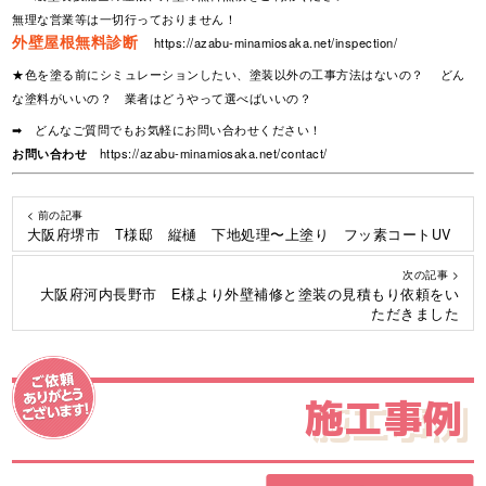
無理な営業等は一切行っておりません！
外壁屋根無料診断
https://azabu-minamiosaka.net/inspection/
★色を塗る前にシミュレーションしたい、塗装以外の工事方法はないの？ どん
な塗料がいいの？ 業者はどうやって選べばいいの？
➡ どんなご質問でもお気軽にお問い合わせください！
お問い合わせ
https://azabu-minamiosaka.net/contact/
< 前の記事
大阪府堺市 T様邸 縦樋 下地処理〜上塗り フッ素コートUV
次の記事 >
大阪府河内長野市 E様より外壁補修と塗装の見積もり依頼をい
ただきました
施工事例