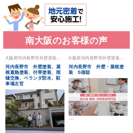
南大阪のお客様の声
大阪府
河内長野市
外壁塗装
屋
大阪府
河内長野市
外壁塗装
屋
根塗装
根塗装
河内長野市 外壁塗装、屋
河内長野市 外壁・屋根塗
根遮熱塗装、付帯塗装、雨
装 S様邸
樋交換、ベランダ防水、駐
車場左官
･･･