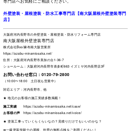
専門店へお気軽にご相談ください。
外壁塗装・屋根塗装・防水工事専門店【南大阪屋根外壁塗装専門
店】
大阪府河内長野市の外壁塗装・屋根塗装・防水リフォーム専門店
南大阪屋根外壁塗装専門店
株式会社Boo/麻布南大阪営業所
https://azabu-minamiosaka.net/
住所：大阪府河内長野市美加の台1-36-7
ショールーム：大阪府河内長野市喜多町663 イズミヤ河内長野店3F
お問い合わせ窓口：
0120-79-2800
（10:00〜18:00 土日祝も営業中）
対応エリア：河内長野市、他
★ 地元のお客様の施工実績多数掲載！
施工実績
https://azabu-minamiosaka.net/case/
お客様の声
https://azabu-minamiosaka.net/voice/
★ 塗装工事っていくらくらいなの？見積りだけでもいいのかな？
➡一級塗装技能士の屋根、外壁の無料点検をご利用ください！