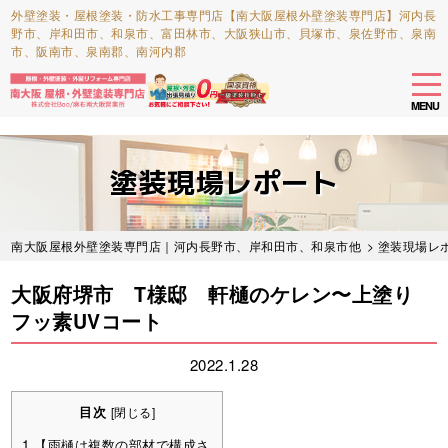
外壁塗装・屋根塗装・防水工事専門店【南大阪屋根外壁塗装専門店】河内長
野市、岸和田市、和泉市、富田林市、大阪狭山市、貝塚市、泉佐野市、泉南
市、阪南市、泉南郡、南河内郡
tog
nav
MENU
Skip
to
塗装現場レポート
main
content
南大阪屋根外壁塗装専門店｜河内長野市、岸和田市、和泉市他
>
塗装現場レ
大阪府堺市 T様邸 軒樋のケレン〜上塗り
フッ素UVコート
2022.1.28
目次
[
閉じる
]
1
【雨樋は複数の部材で構成さ