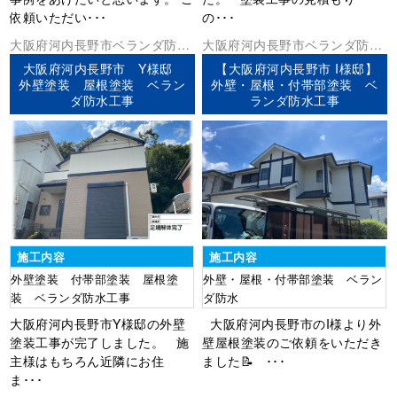
依頼いただい･･･
の･･･
大阪府
河内長野市
ベランダ防水
大阪府
河内長野市
ベランダ防水
外壁塗装
屋根塗装
外壁塗装
屋根塗装
大阪府河内長野市 Y様邸
【大阪府河内長野市 I様邸】
外壁塗装 屋根塗装 ベラン
外壁・屋根・付帯部塗装 ベ
ダ防水工事
ランダ防水工事
施工内容
施工内容
外壁塗装 付帯部塗装 屋根塗
外壁・屋根・付帯部塗装 ベラン
装 ベランダ防水工事
ダ防水
大阪府河内長野市Y様邸の外壁
大阪府河内長野市のI様より外
塗装工事が完了しました。 施
壁屋根塗装のご依頼をいただき
主様はもちろん近隣にお住
ました📝 ･･･
ま･･･