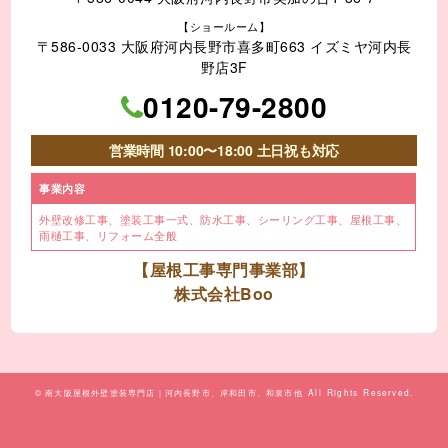
【ショールーム】
〒586-0033 大阪府河内長野市喜多町663 イズミヤ河内長
野店3F
0120-79-2800
営業時間 10:00〜18:00 土日祝も対応
事業内容
外壁改修工事、塗装工事⼀式、
防水工事、シーリング工事、
屋根工事、
雨樋工事、
リフォーム全般
【屋根工事専門事業部】
株式会社Boo
©
南大阪屋根外壁塗装専門店｜河内長野市、岸和田市、和泉市他
All Rights Reserved.