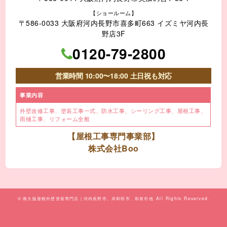
【ショールーム】
〒586-0033 大阪府河内長野市喜多町663 イズミヤ河内長
野店3F
0120-79-2800
営業時間 10:00〜18:00 土日祝も対応
事業内容
外壁改修工事、塗装工事⼀式、
防水工事、シーリング工事、
屋根工事、
雨樋工事、
リフォーム全般
【屋根工事専門事業部】
株式会社Boo
©
南大阪屋根外壁塗装専門店｜河内長野市、岸和田市、和泉市他
All Rights Reserved.