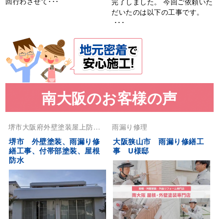
回行わさせて･･･
完了しました。 今回ご依頼いた
だいたのは以下の工事です。
･･･
南大阪のお客様の声
堺市
大阪府
外壁塗装
屋上防水
雨漏り修理
屋根塗装
雨漏り修理
堺市 外壁塗装、雨漏り修
大阪狭山市 雨漏り修繕工
繕工事、付帯部塗装、屋根
事 U様邸
防水