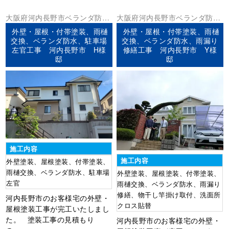
大阪府
河内長野市
ベランダ防水
大阪府
河内長野市
ベランダ防水
外壁塗装
屋根塗装
防水工事
外壁塗装
屋根塗装
防水工事
外壁・屋根・付帯塗装、雨樋
外壁・屋根・付帯塗装、雨樋
交換、ベランダ防水、駐車場
交換、ベランダ防水、雨漏り
左官工事 河内長野市 H様
修繕工事 河内長野市 Y様
邸
邸
施工内容
施工内容
外壁塗装、屋根塗装、付帯塗装、
雨樋交換、ベランダ防水、駐車場
外壁塗装、屋根塗装、付帯塗装、
左官
雨樋交換、ベランダ防水、雨漏り
修繕、物干し竿掛け取付、洗面所
河内長野市のお客様宅の外壁・
クロス貼替
屋根塗装工事が完工いたしまし
た。 塗装工事の見積もり
河内長野市のお客様宅の外壁・