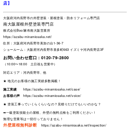
店】
大阪府河内長野市の外壁塗装・屋根塗装・防水リフォーム専門店
南大阪屋根外壁塗装専門店
株式会社Boo/麻布南大阪営業所
https://azabu-minamiosaka.net/
住所：大阪府河内長野市美加の台1-36-7
ショールーム：大阪府河内長野市喜多町663 イズミヤ河内長野店3F
お問い合わせ窓口：
0120-79-2800
（10:00〜18:00 土日祝も営業中）
対応エリア：河内長野市、他
★ 地元のお客様の施工実績多数掲載！
施工実績
https://azabu-minamiosaka.net/case/
お客様の声
https://azabu-minamiosaka.net/voice/
★ 塗装工事っていくらくらいなの？見積りだけでもいいのかな？
➡一級塗装技能士の屋根、外壁の無料点検をご利用ください！
無理な営業等は一切行っておりません！
外壁屋根無料診断
https://azabu-minamiosaka.net/inspection/