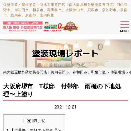
外壁塗装・屋根塗装・防水工事専門店【南大阪屋根外壁塗装専門店】河内長
野市、岸和田市、和泉市、富田林市、大阪狭山市、貝塚市、泉佐野市、泉南
市、阪南市、泉南郡、南河内郡
tog
nav
MENU
Skip
to
塗装現場レポート
main
content
南大阪屋根外壁塗装専門店｜河内長野市、岸和田市、和泉市他
>
塗装現場レ
大阪府堺市 T様邸 付帯部 雨樋の下地処
理〜上塗り
2021.12.21
目次
[
閉じる
]
1
【付帯部 雨樋の下地処理〜