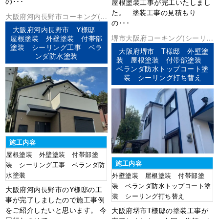
の･･･
屋根塗装工事が完工いたしまし
た。 塗装工事の見積もり
大阪府
河内長野市
コーキング(シ
の･･･
ーリング)
ベランダ防水
外壁塗装
大阪府河内長野市 Y様邸
屋根塗装
防水工事
堺市
大阪府
コーキング(シーリン
屋根塗装 外壁塗装 付帯部
塗装 シーリング工事 ベラ
グ)
ベランダ防水
外壁塗装
屋根塗
大阪府堺市 T様邸 外壁塗
ンダ防水塗装
装
防水工事
装 屋根塗装 付帯部塗装
ベランダ防水トップコート塗
装 シーリング打ち替え
施工内容
屋根塗装 外壁塗装 付帯部塗
施工内容
装 シーリング工事 ベランダ防
水塗装
外壁塗装 屋根塗装 付帯部塗
装 ベランダ防水トップコート塗
大阪府河内長野市のY様邸の工
装 シーリング打ち替え
事が完了しましたので施工事例
をご紹介したいと思います。 今
大阪府堺市T様邸の塗装工事が