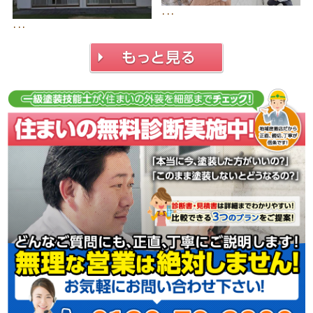
･･･
･･･