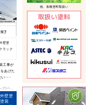
他、各種塗料取扱い
取扱い塗料
外壁塗
クラック
装工事が
例をあげた
い･･･
ング)
ベラ
水工事
外壁塗
部塗装