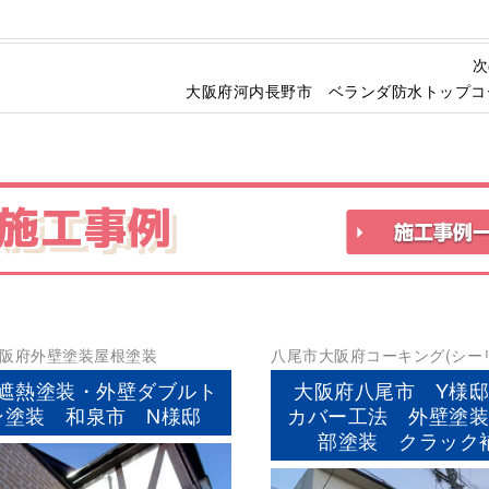
次
大阪府河内長野市 ベランダ防水トップコ
施工事例
阪府
外壁塗装
屋根塗装
八尾市
大阪府
コーキング(シー
の他
外壁塗装
屋根塗装
防水工
遮熱塗装・外壁ダブルト
大阪府八尾市 Y様
ン塗装 和泉市 N様邸
カバー工法 外壁塗
部塗装 クラック