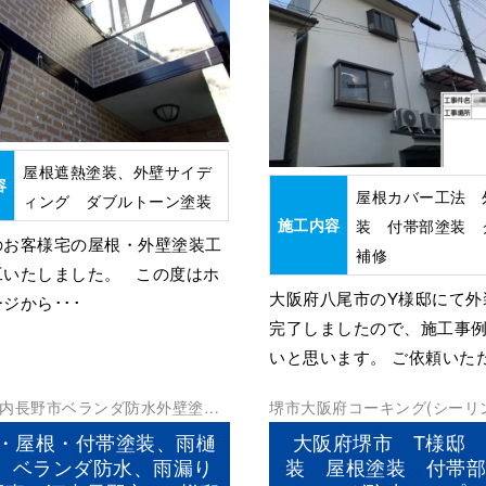
屋根遮熱塗装、外壁サイデ
容
屋根カバー工法 
ィング ダブルトーン塗装
施工内容
装 付帯部塗装 
のお客様宅の屋根・外壁塗装工
補修
工いたしました。 この度はホ
大阪府八尾市のY様邸にて外
ジから･･･
完了しましたので、施工事
いと思います。 ご依頼いただ
内長野市
ベランダ防水
外壁塗装
堺市
大阪府
コーキング(シーリ
防水工事
ンダ防水
外壁塗装
屋根塗装
防
・屋根・付帯塗装、雨樋
大阪府堺市 T様邸 
、ベランダ防水、雨漏り
装 屋根塗装 付帯