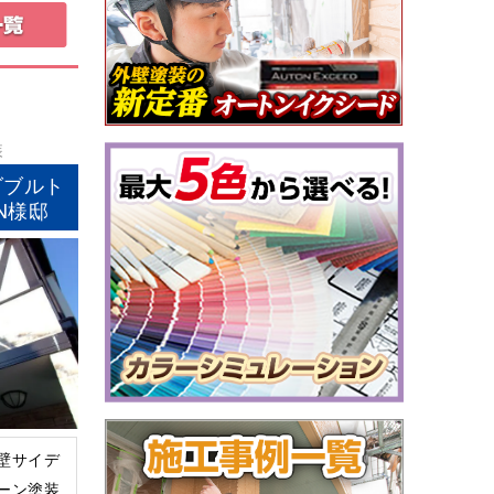
装
ダブルト
N様邸
壁サイデ
ーン塗装