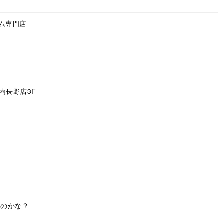
ム専門店
内長野店3F
いのかな？