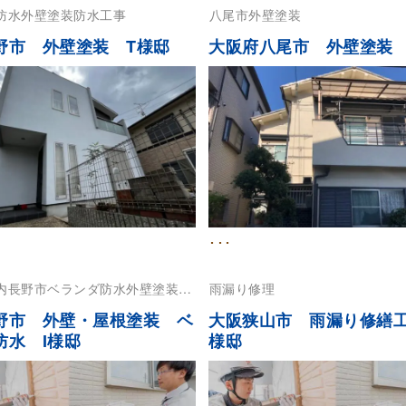
防水
外壁塗装
防水工事
八尾市
外壁塗装
野市 外壁塗装 T様邸
大阪府八尾市 外壁塗装 
･･･
内長野市
ベランダ防水
外壁塗装
屋
雨漏り修理
野市 外壁・屋根塗装 ベ
大阪狭山市 雨漏り修繕
防水 I様邸
様邸