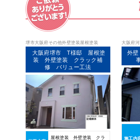
堺市
大阪府
その他
外壁塗装
屋根塗装
大阪府
河
大阪府堺市 T様邸 屋根塗
外壁
装 外壁塗装 クラック補
修 バリュー工法
屋根塗装 外壁塗装 クラ
施工内