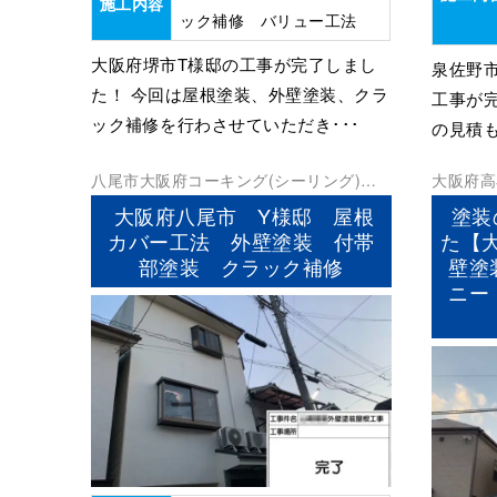
施工内容
ック補修 バリュー工法
大阪府堺市T様邸の工事が完了しまし
泉佐野
た！ 今回は屋根塗装、外壁塗装、クラ
工事が
ック補修を行わさせていただき･･･
の見積も
八尾市
大阪府
コーキング(シーリング)
そ
大阪府
高
の他
外壁塗装
屋根塗装
防水工事
ランダ防
大阪府八尾市 Y様邸 屋根
塗装
カバー工法 外壁塗装 付帯
た【
部塗装 クラック補修
壁塗
ニー