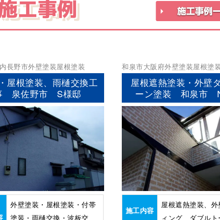
施工事例
内長野市
外壁塗装
屋根塗装
和泉市
大阪府
外壁塗装
屋根塗
・屋根塗装、雨樋交換工
屋根遮熱塗装・外壁
事 泉佐野市 S様邸
ーン塗装 和泉市 
外壁塗装・屋根塗装・付帯
屋根遮熱塗装、外
施工内容
容
塗装・雨樋交換・波板交
ィング ダブルト