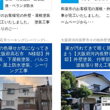
換・ベランダ防水
和泉市のお客様宅の屋根・
市のお客様宅の外壁・屋根塗装
事が完工いたしました。 
完工いたしました。 塗装工事
ームページから･･･
りのご･･･
石市
コーキング(シーリング)
ベ
大阪府
河内長野市
その他
外壁
水
外壁塗装
屋根塗装
防水工事
の色褪せが気になってき
家が汚れてきて暗く
大阪府高石市 N様邸】外
まう【大阪府河内長野
装、下屋根塗装、バルコ
邸】外壁塗装、付帯
・屋上防水塗装、シーリ
波板張り替え工
ング工事