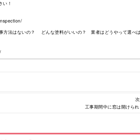
さい！
nspection/
事方法はないの？ どんな塗料がいいの？ 業者はどうやって選べ
/
次
工事期間中に窓は開けられ