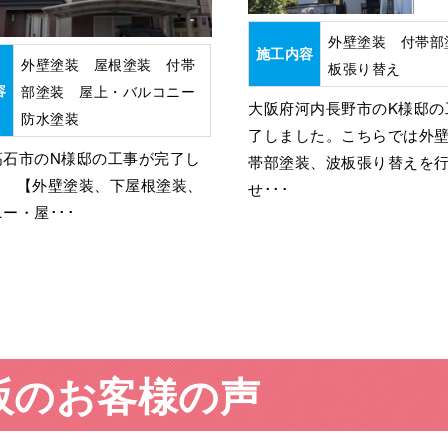
外壁塗装 付帯部
施工内容
外壁塗装 屋根塗装 付帯
板張り替え
容
部塗装 屋上・バルコニー
大阪府河内長野市のK様邸の
防水塗装
了しました。こちらでは外
高石市のN様邸の工事が完了し
帯部塗装、波板張り替えを
！ 【外壁塗装、下屋根塗装、
せ･･･
ー・屋･･･
阪のお客様の声