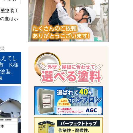
外壁塗装工
この度はホ
塗装
見えてし
市 K様
部塗装、
事