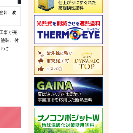
塗装 波
工事が完
壁塗装、付
行わさ