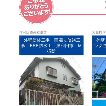
岸和田市
外壁塗装
大阪府
河
屋根塗装
外壁塗装工事 雨漏り修繕工
外壁
事 FRP防水工 岸和田市 M
ンダ
様邸