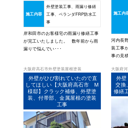
外壁塗装工事、雨漏り修繕
施工内
施工内容
工事、ベランダFRP防水工
事
岸和田市のお客様宅の雨漏り修繕工事
河内長
が完工いたしました。 数年前から雨
装工事
漏りで悩んでい･･･
事の見積
大阪府
高石市
外壁塗装
屋根塗装
大阪府
河
屋根塗装
外壁がひび割れていたので直
外壁
してほしい【大阪府高石市 M
交換
様邸】クラック補修、外壁塗
修繕
装、付帯部、金属屋根の塗装
工事