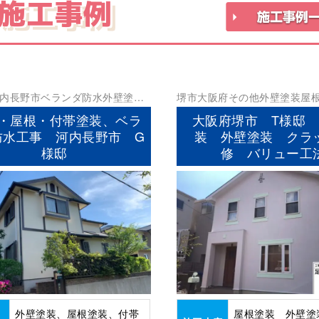
施工事例
内長野市
ベランダ防水
外壁塗装
堺市
大阪府
その他
外壁塗装
屋
防水工事
・屋根・付帯塗装、ベラ
大阪府堺市 T様邸 
防水工事 河内長野市 G
装 外壁塗装 クラ
様邸
修 バリュー工
外壁塗装、屋根塗装、付帯
屋根塗装 外壁塗