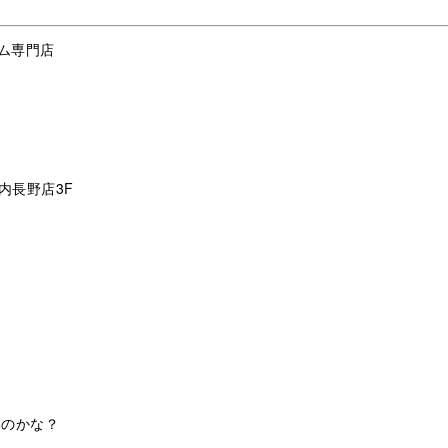
ム専門店
内長野店3F
いのかな？