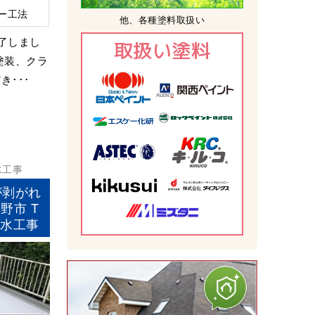
ー工法
他、各種塗料取扱い
了しまし
取扱い塗料
塗装、クラ
･･･
水工事
が剥がれ
野市 T
防水工事