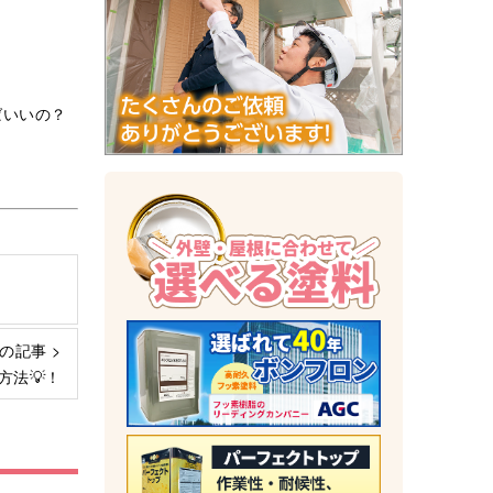
ばいいの？
の記事 >
方法💡！