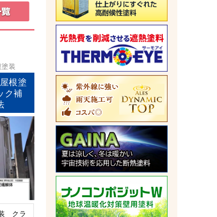
根塗装
屋根塗
ック補
法
装 クラ