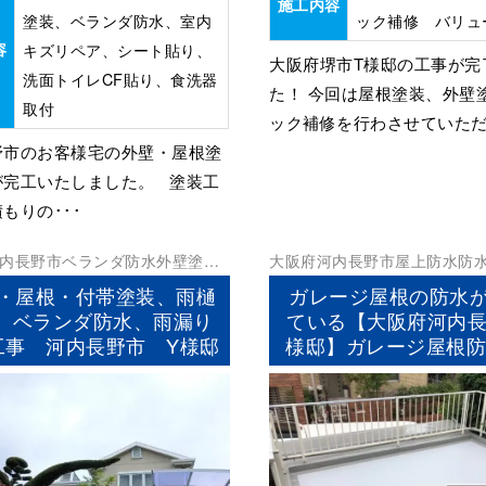
施工内容
塗装、ベランダ防水、室内
ック補修 バリュ
容
キズリペア、シート貼り、
大阪府堺市T様邸の工事が完
洗面トイレCF貼り、食洗器
た！ 今回は屋根塗装、外壁
取付
ック補修を行わさせていただき
野市のお客様宅の外壁・屋根塗
が完工いたしました。 塗装工
もりの･･･
内長野市
ベランダ防水
外壁塗装
大阪府
河内長野市
屋上防水
防
防水工事
・屋根・付帯塗装、雨樋
ガレージ屋根の防水
、ベランダ防水、雨漏り
ている【大阪府河内長
工事 河内長野市 Y様邸
様邸】ガレージ屋根