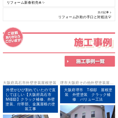
リフォーム新春初売🎍✨
次の記事 >
リフォーム詐欺の手口と対処法💡
施工事例
大阪府
高石市
外壁塗装
屋根塗装
堺市
大阪府
その他
外壁塗装
屋根
塗装
外壁がひび割れていたので直
大阪府堺市 T様邸 屋根塗
してほしい【大阪府高石市
装 外壁塗装 クラック補
M様邸】クラック補修、外壁
修 バリュー工法
塗装、付帯部、金属屋根の塗
装工事