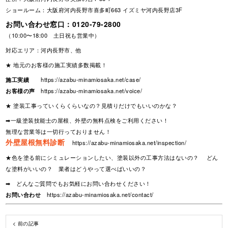
ショールーム：大阪府河内長野市喜多町663 イズミヤ河内長野店3F
お問い合わせ窓口：
0120-79-2800
（10:00〜18:00 土日祝も営業中）
対応エリア：河内長野市、他
★ 地元のお客様の施工実績多数掲載！
施工実績
https://azabu-minamiosaka.net/case/
お客様の声
https://azabu-minamiosaka.net/voice/
★ 塗装工事っていくらくらいなの？見積りだけでもいいのかな？
➡一級塗装技能士の屋根、外壁の無料点検をご利用ください！
無理な営業等は一切行っておりません！
外壁屋根無料診断
https://azabu-minamiosaka.net/inspection/
★色を塗る前にシミュレーションしたい、塗装以外の工事方法はないの？ どん
な塗料がいいの？ 業者はどうやって選べばいいの？
➡ どんなご質問でもお気軽にお問い合わせください！
お問い合わせ
https://azabu-minamiosaka.net/contact/
< 前の記事