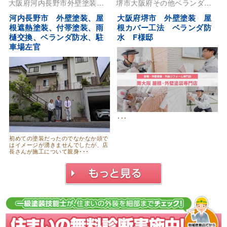
大阪府
河内長野市
外壁塗装
屋
堺市
大阪府
その他
ベランダ防
根塗装
水
外壁塗装
河内長野市 外壁塗装、屋
大阪府堺市 外壁塗装 屋
根遮熱塗装、付帯塗装、雨
根カバー工法 ベランダ防
樋交換、ベランダ防水、駐
水 F様邸
車場左官
･･･
初めての塗装だったのでなかなか頭で
はイメージが湧きませんでしたが、店
長さんが施工について親身･･･