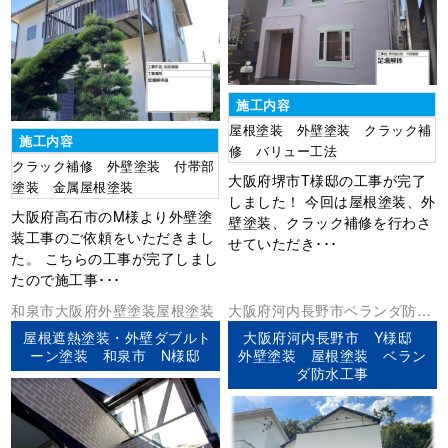
施工内容
屋根塗装 外壁塗装 クラック補
施工内容
修 バリュー工法
クラック補修 外壁塗装 付帯部
大阪府堺市T様邸の工事が完了
塗装 金属屋根塗装
しました！ 今回は屋根塗装、外
大阪府高石市のM様より外壁塗
壁塗装、クラック補修を行わさ
装工事のご依頼をいただきまし
せていただき･･･
た。 こちらの工事が完了しまし
たので施工事･･･
和泉市
大阪府
外壁塗装
屋根塗装
大阪府
河内長野市
ベランダ防水
外壁塗装
屋根塗装
屋根遮熱塗装・外壁ダブルト
大阪府河内長野市 Y様邸
ーン塗装 和泉市 N様邸
外壁塗装 屋根塗装 ベラン
ダ防水工事