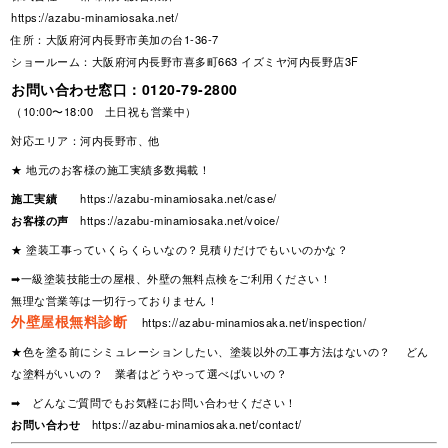
https://azabu-minamiosaka.net/
住所：大阪府河内長野市美加の台1-36-7
ショールーム：大阪府河内長野市喜多町663 イズミヤ河内長野店3F
お問い合わせ窓口：
0120-79-2800
（10:00〜18:00 土日祝も営業中）
対応エリア：河内長野市、他
★ 地元のお客様の施工実績多数掲載！
施工実績
https://azabu-minamiosaka.net/case/
お客様の声
https://azabu-minamiosaka.net/voice/
★ 塗装工事っていくらくらいなの？見積りだけでもいいのかな？
➡一級塗装技能士の屋根、外壁の無料点検をご利用ください！
無理な営業等は一切行っておりません！
外壁屋根無料診断
https://azabu-minamiosaka.net/inspection/
★色を塗る前にシミュレーションしたい、塗装以外の工事方法はないの？ どん
な塗料がいいの？ 業者はどうやって選べばいいの？
➡ どんなご質問でもお気軽にお問い合わせください！
お問い合わせ
https://azabu-minamiosaka.net/contact/