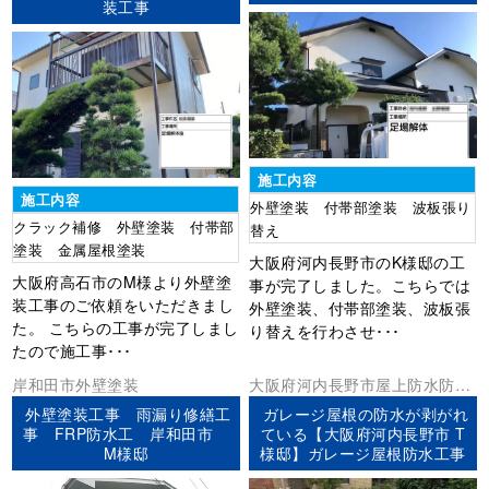
装工事
施工内容
施工内容
外壁塗装 付帯部塗装 波板張り
クラック補修 外壁塗装 付帯部
替え
塗装 金属屋根塗装
大阪府河内長野市のK様邸の工
大阪府高石市のM様より外壁塗
事が完了しました。こちらでは
装工事のご依頼をいただきまし
外壁塗装、付帯部塗装、波板張
た。 こちらの工事が完了しまし
り替えを行わさせ･･･
たので施工事･･･
岸和田市
外壁塗装
大阪府
河内長野市
屋上防水
防水
工事
外壁塗装工事 雨漏り修繕工
ガレージ屋根の防水が剥がれ
事 FRP防水工 岸和田市
ている【大阪府河内長野市 T
M様邸
様邸】ガレージ屋根防水工事