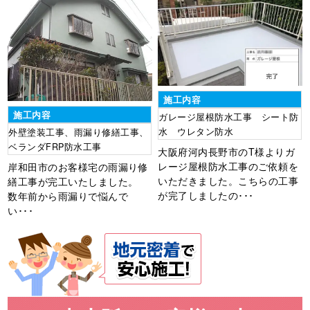
施工内容
施工内容
ガレージ屋根防水工事 シート防
水 ウレタン防水
外壁塗装工事、雨漏り修繕工事、
ベランダFRP防水工事
大阪府河内長野市のT様よりガ
レージ屋根防水工事のご依頼を
岸和田市のお客様宅の雨漏り修
いただきました。こちらの工事
繕工事が完工いたしました。
が完了しましたの･･･
数年前から雨漏りで悩んで
い･･･