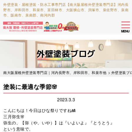
外壁塗装・屋根塗装・防水工事専門店【南大阪屋根外壁塗装専門店】河内長
野市、岸和田市、和泉市、富田林市、大阪狭山市、貝塚市、泉佐野市、泉南
市、阪南市、泉南郡、南河内郡
tog
nav
MENU
Skip
to
外壁塗装ブログ
main
content
南大阪屋根外壁塗装専門店｜河内長野市、岸和田市、和泉市他
>
外壁塗装ブ
塗装に最適な季節🌸
2023.3.3
こんにちは！今日はひな祭りですね🎎
三月弥生🌸
弥生の、【弥（や、いや）】は『いよいよ』『とうとう』
という意味で、