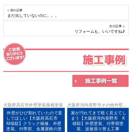
< 前の記事
まだ出していないのに。。。
次の記事 >
リフォームも、いいですね♪
施工事例
大阪府
高石市
外壁塗装
屋根塗装
大阪府
河内長野市
その他
外壁塗
装
外壁がひび割れていたので直
家が汚れてきて暗く見えてし
してほしい【大阪府高石市
まう【大阪府河内長野市 K
M様邸】クラック補修、外壁
様邸】外壁塗装、付帯部塗
塗装、付帯部、金属屋根の塗
装、波板張り替え工事