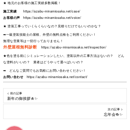
★ 地元のお客様の施工実績多数掲載！
施工実績
https://azabu-minamiosaka.net/case/
お客様の声
https://azabu-minamiosaka.net/voice/
★ 塗装工事っていくらくらいなの？見積りだけでもいいのかな？
➡一級塗装技能士の屋根、外壁の無料点検をご利用ください！
無理な営業等は一切行っておりません！
外壁屋根無料診断
https://azabu-minamiosaka.net/inspection/
★色を塗る前にシミュレーションしたい、塗装以外の工事方法はないの？ どん
な塗料がいいの？ 業者はどうやって選べばいいの？
➡ どんなご質問でもお気軽にお問い合わせください！
お問い合わせ
https://azabu-minamiosaka.net/contact/
< 前の記事
新年の御挨拶🎍✨
次の記事 >
忘年会🍻✨