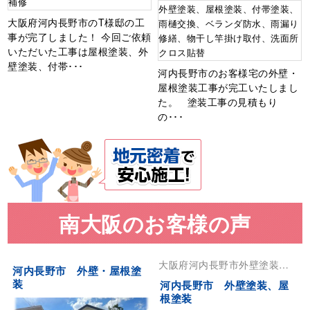
補修
外壁塗装、屋根塗装、付帯塗装、
大阪府河内長野市のT様邸の工
雨樋交換、ベランダ防水、雨漏り
事が完了しました！ 今回ご依頼
修繕、物干し竿掛け取付、洗面所
いただいた工事は屋根塗装、外
クロス貼替
壁塗装、付帯･･･
河内長野市のお客様宅の外壁・
屋根塗装工事が完工いたしまし
た。 塗装工事の見積もり
の･･･
南大阪のお客様の声
大阪府
河内長野市
外壁塗装
屋
河内長野市 外壁・屋根塗
根塗装
装
河内長野市 外壁塗装、屋
根塗装