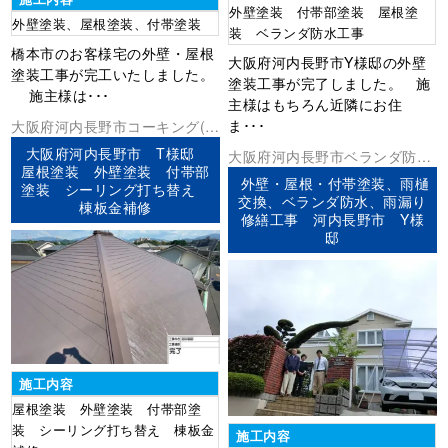
外壁塗装 付帯部塗装 屋根塗
外壁塗装、屋根塗装、付帯塗装
装 ベランダ防水工事
橋本市のお客様宅の外壁・屋根
大阪府河内長野市Y様邸の外壁
塗装工事が完工いたしました。
塗装工事が完了しました。 施
施主様は･･･
主様はもちろん近隣にお住
ま･･･
大阪府
河内長野市
コーキング(シ
ーリング)
外壁塗装
屋根塗装
板金
大阪府河内長野市 T様邸
大阪府
河内長野市
ベランダ防水
工事
棟板金工事
屋根塗装 外壁塗装 付帯部
外壁塗装
屋根塗装
防水工事
外壁・屋根・付帯塗装、雨樋
塗装 シーリング打ち替え
交換、ベランダ防水、雨漏り
棟板金補修
修繕工事 河内長野市 Y様
邸
施工内容
屋根塗装 外壁塗装 付帯部塗
装 シーリング打ち替え 棟板金
施工内容