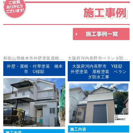
施工事例
和歌山県
橋本市
外壁塗装
屋根塗
大阪府
河内長野市
ベランダ防水
装
外壁塗装
屋根塗装
外壁・屋根・付帯塗装 橋本
大阪府河内長野市 Y様邸
市 U様邸
外壁塗装 屋根塗装 ベラン
ダ防水工事
施工内容
施工内容