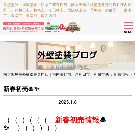
外壁塗装・屋根塗装・防水工事専門店【南大阪屋根外壁塗装専門店】河内長
野市、岸和田市、和泉市、富田林市、大阪狭山市、貝塚市、泉佐野市、泉南
市、阪南市、泉南郡、南河内郡
tog
nav
MENU
Skip
to
外壁塗装ブログ
main
content
南大阪屋根外壁塗装専門店｜河内長野市、岸和田市、和泉市他
>
新着情報
>
新春初売🎍✨
2025.1.8
（（（（（（
新春初売情報
🎍
））））））
✨