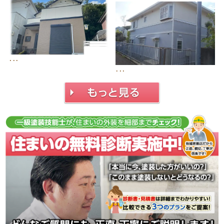
･･･
･･･