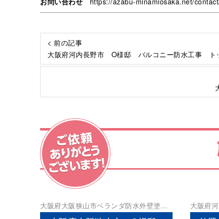
お問い合わせ
https://azabu-minamiosaka.net/contact
< 前の記事
大阪府河内長野市 O様邸 バルコニー防水工事 ト
大阪府
大阪狭山市
ベランダ防水
外壁塗装
大阪府
河
屋根塗装
防水工事
屋根塗装