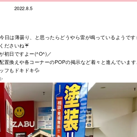
2022.8.5
も今日は薄曇り、と思ったらどうやら雷が鳴っているようです
くださいね☔
初日ですよー(^O^)／
配置換えや各コーナーのPOPの掲示など着々と進んでいます
ッフもドキドキ💦
✨