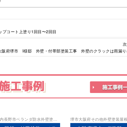
/
ップコート上塗り1回目〜2回目
次
大阪府堺市 I様邸 外壁・付帯部塗装工事 外壁のクラックは雨漏り
施工事例
内長野市
ベランダ防水
外壁塗装
堺市
大阪府
その他
外壁塗装
屋
防水工事