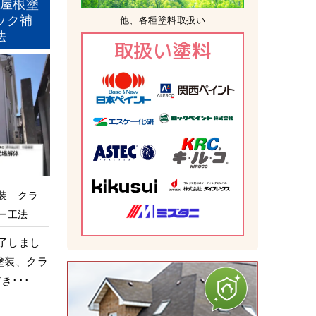
屋根塗
ック補
他、各種塗料取扱い
法
取扱い塗料
装 クラ
ー工法
了しまし
塗装、クラ
･･･