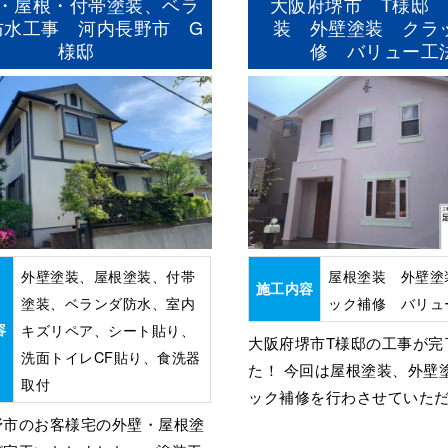
・屋根・付帯塗装、ベラ
大阪府堺市 T様邸 
防水工事 河内長野市 G
装 外壁塗装 クラ
様邸
修 バリュー工
外壁塗装、屋根塗装、付帯
屋根塗装 外壁塗
施工内容
塗装、ベランダ防水、室内
ック補修 バリュ
容
キズリペア、シート貼り、
大阪府堺市T様邸の工事が完
洗面トイレCF貼り、食洗器
た！ 今回は屋根塗装、外壁
取付
ック補修を行わさせていただき
野市のお客様宅の外壁・屋根塗