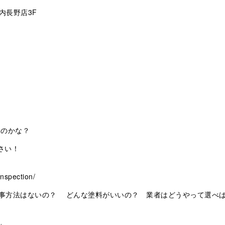
内長野店3F
いのかな？
さい！
nspection/
事方法はないの？ どんな塗料がいいの？ 業者はどうやって選べ