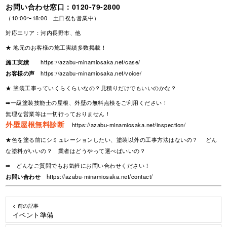
お問い合わせ窓口：
0120-79-2800
（10:00〜18:00 土日祝も営業中）
対応エリア：河内長野市、他
★ 地元のお客様の施工実績多数掲載！
施工実績
https://azabu-minamiosaka.net/case/
お客様の声
https://azabu-minamiosaka.net/voice/
★ 塗装工事っていくらくらいなの？見積りだけでもいいのかな？
➡一級塗装技能士の屋根、外壁の無料点検をご利用ください！
無理な営業等は一切行っておりません！
外壁屋根無料診断
https://azabu-minamiosaka.net/inspection/
★色を塗る前にシミュレーションしたい、塗装以外の工事方法はないの？ どん
な塗料がいいの？ 業者はどうやって選べばいいの？
➡ どんなご質問でもお気軽にお問い合わせください！
お問い合わせ
https://azabu-minamiosaka.net/contact/
< 前の記事
イベント準備