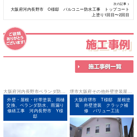
次の記事 >
大阪府河内長野市 O様邸 バルコニー防水工事 トップコート
上塗り1回目〜2回目
施工事例
大阪府
河内長野市
ベランダ防水
堺市
大阪府
その他
外壁塗装
屋根
外壁塗装
屋根塗装
防水工事
塗装
外壁・屋根・付帯塗装、雨樋
大阪府堺市 T様邸 屋根塗
交換、ベランダ防水、雨漏り
装 外壁塗装 クラック補
修繕工事 河内長野市 Y様
修 バリュー工法
邸