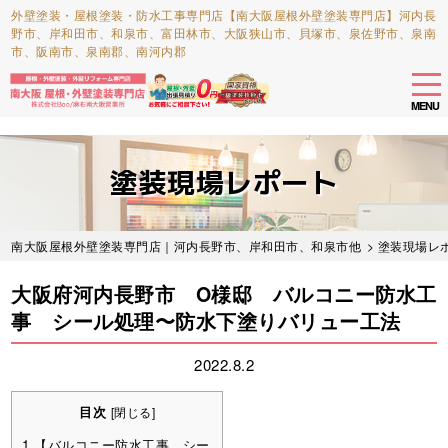
外壁塗装・屋根塗装・防水工事専門店【南大阪屋根外壁塗装専門店】河内長
野市、岸和田市、和泉市、富田林市、大阪狭山市、貝塚市、泉佐野市、泉南
市、阪南市、泉南郡、南河内郡
tog
nav
MENU
Skip
to
塗装現場レポート
main
content
南大阪屋根外壁塗装専門店｜河内長野市、岸和田市、和泉市他
>
塗装現場レ
大阪府河内長野市 O様邸 バルコニー防水工
事 シール処理〜防水下塗りバリュー工法
2022.8.2
目次
[
閉じる
]
1
【バルコニー防水工事 シー