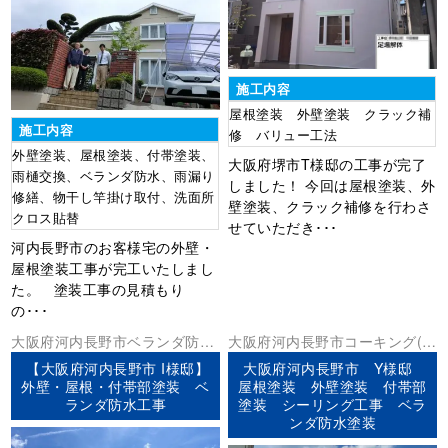
施工内容
屋根塗装 外壁塗装 クラック補
施工内容
修 バリュー工法
外壁塗装、屋根塗装、付帯塗装、
大阪府堺市T様邸の工事が完了
雨樋交換、ベランダ防水、雨漏り
しました！ 今回は屋根塗装、外
修繕、物干し竿掛け取付、洗面所
壁塗装、クラック補修を行わさ
クロス貼替
せていただき･･･
河内長野市のお客様宅の外壁・
屋根塗装工事が完工いたしまし
た。 塗装工事の見積もり
の･･･
大阪府
河内長野市
ベランダ防水
大阪府
河内長野市
コーキング(シ
外壁塗装
屋根塗装
ーリング)
ベランダ防水
外壁塗装
【大阪府河内長野市 I様邸】
大阪府河内長野市 Y様邸
屋根塗装
防水工事
外壁・屋根・付帯部塗装 ベ
屋根塗装 外壁塗装 付帯部
ランダ防水工事
塗装 シーリング工事 ベラ
ンダ防水塗装