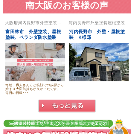
南大阪のお客様の声
大阪府
河内長野市
外壁塗装
屋
河内長野市
外壁塗装
屋根塗装
根塗装
富田林市 外壁塗装、屋根
河内長野市 外壁・屋根塗
塗装、ベランダ防水塗装
装 K様邸
毎朝、職人さん方と笑顔での挨拶から
･･･
始まり大変気持ちが良かったです。
毎日の日報･･･