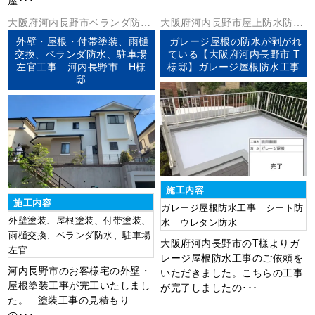
大阪府
河内長野市
ベランダ防水
大阪府
河内長野市
屋上防水
防水
外壁塗装
屋根塗装
防水工事
工事
外壁・屋根・付帯塗装、雨樋
ガレージ屋根の防水が剥がれ
交換、ベランダ防水、駐車場
ている【大阪府河内長野市 T
左官工事 河内長野市 H様
様邸】ガレージ屋根防水工事
邸
施工内容
施工内容
ガレージ屋根防水工事 シート防
外壁塗装、屋根塗装、付帯塗装、
水 ウレタン防水
雨樋交換、ベランダ防水、駐車場
大阪府河内長野市のT様よりガ
左官
レージ屋根防水工事のご依頼を
河内長野市のお客様宅の外壁・
いただきました。こちらの工事
屋根塗装工事が完工いたしまし
が完了しましたの･･･
た。 塗装工事の見積もり
の･･･