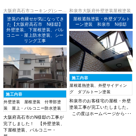
大阪府
高石市
コーキング(シーリ
和泉市
大阪府
外壁塗装
屋根塗装
ング)
ベランダ防水
外壁塗装
屋根
塗装の色褪せが気になってき
屋根遮熱塗装・外壁ダブルト
塗装
防水工事
た【大阪府高石市 N様邸】
ーン塗装 和泉市 N様邸
外壁塗装、下屋根塗装、バル
コニー・屋上防水塗装、シー
リング工事
施工内容
屋根遮熱塗装、外壁サイディン
グ ダブルトーン塗装
施工内容
和泉市のお客様宅の屋根・外壁
外壁塗装 屋根塗装 付帯部塗
塗装工事が完工いたしました。
装 屋上・バルコニー防水塗装
この度はホームページから･･･
大阪府高石市のN様邸の工事が
完了しました！ 【外壁塗装、
下屋根塗装、バルコニー・
屋･･･