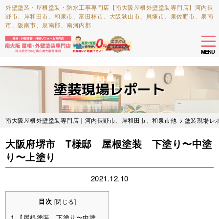
外壁塗装・屋根塗装・防水工事専門店【南大阪屋根外壁塗装専門店】河内長
野市、岸和田市、和泉市、富田林市、大阪狭山市、貝塚市、泉佐野市、泉南
市、阪南市、泉南郡、南河内郡
tog
nav
MENU
Skip
to
塗装現場レポート
main
content
南大阪屋根外壁塗装専門店｜河内長野市、岸和田市、和泉市他
>
塗装現場レ
大阪府堺市 T様邸 屋根塗装 下塗り〜中塗
り〜上塗り
2021.12.10
目次
[
閉じる
]
1
【屋根塗装 下塗り〜中塗