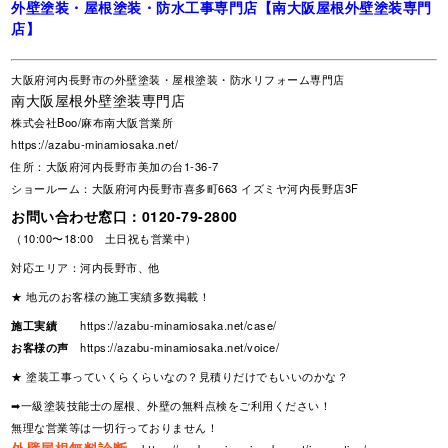
外壁塗装・屋根塗装・防水工事専門店【南大阪屋根外壁塗装専門
店】
大阪府河内長野市の外壁塗装・屋根塗装・防水リフォーム専門店
南大阪屋根外壁塗装専門店
株式会社Boo/麻布南大阪営業所
https://azabu-minamiosaka.net/
住所：大阪府河内長野市美加の台1-36-7
ショールーム：大阪府河内長野市喜多町663 イズミヤ河内長野店3F
お問い合わせ窓口：
0120-79-2800
（10:00〜18:00 土日祝も営業中）
対応エリア：河内長野市、他
★ 地元のお客様の施工実績多数掲載！
施工実績
https://azabu-minamiosaka.net/case/
お客様の声
https://azabu-minamiosaka.net/voice/
★ 塗装工事っていくらくらいなの？見積りだけでもいいのかな？
➡一級塗装技能士の屋根、外壁の無料点検をご利用ください！
無理な営業等は一切行っておりません！
外壁屋根無料診断