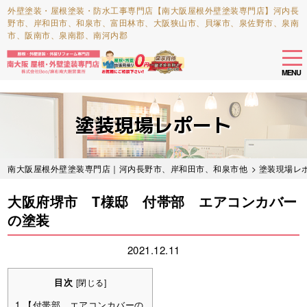
外壁塗装・屋根塗装・防水工事専門店【南大阪屋根外壁塗装専門店】河内長
野市、岸和田市、和泉市、富田林市、大阪狭山市、貝塚市、泉佐野市、泉南
市、阪南市、泉南郡、南河内郡
tog
nav
MENU
Skip
to
塗装現場レポート
main
content
南大阪屋根外壁塗装専門店｜河内長野市、岸和田市、和泉市他
>
塗装現場レ
大阪府堺市 T様邸 付帯部 エアコンカバー
の塗装
2021.12.11
目次
[
閉じる
]
1
【付帯部 エアコンカバーの