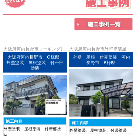
施工事例
大阪府
河内長野市
コーキング(シ
大阪府
河内長野市
外壁塗装
屋根
ーリング)
外壁塗装
屋根塗装
防水
塗装
大阪府河内長野市 O様邸
外壁・屋根・付帯塗装 河内
工事
外壁塗装 屋根塗装 付帯部
長野市 K様邸
塗装
施工内容
施工内容
外壁塗装 屋根塗装 付帯部塗
外壁塗装、屋根塗装、付帯塗装
装