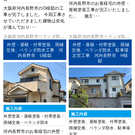
河内長野市のお客様宅の外壁・
大阪府河内長野市のO様邸の工
屋根塗装工事が完工いたしまし
事が完了しました。 今回工事さ
た。 施主･･･
せていただきました建物は劣化
が進んでおり･･･
大阪府
河内長野市
ベランダ防水
大阪府
河内長野市
ベランダ防水
外壁塗装
屋根塗装
防水工事
外壁塗装
屋根塗装
防水工事
外壁・屋根・付帯塗装、雨樋
外壁・屋根・付帯塗装、雨樋
交換、ベランダ防水工事 河
交換、ベランダ防水、駐車場
内長野市 U様邸
左官工事 河内長野市 H様
邸
施工内容
施工内容
外壁塗装・屋根塗装・付帯塗装・
外壁塗装、屋根塗装、付帯塗装、
雨樋交換・ベランダ防水
雨樋交換、ベランダ防水、駐車場
河内長野市のお客様宅の外壁・
左官