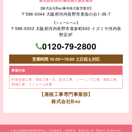
【株式会社Boo/麻布南大阪営業所】
〒586-0044 大阪府河内長野市美加の台1-36-7
【ショールーム】
〒586-0033 大阪府河内長野市喜多町663 イズミヤ河内長
野店3F
0120-79-2800
営業時間 10:00〜18:00 土日祝も対応
事業内容
外壁改修工事、塗装工事⼀式、
防水工事、シーリング工事、
屋根工事、
雨樋工事、
リフォーム全般
【屋根工事専門事業部】
株式会社Boo
©
南大阪屋根外壁塗装専門店｜河内長野市、岸和田市、和泉市他
All Rights Reserved.