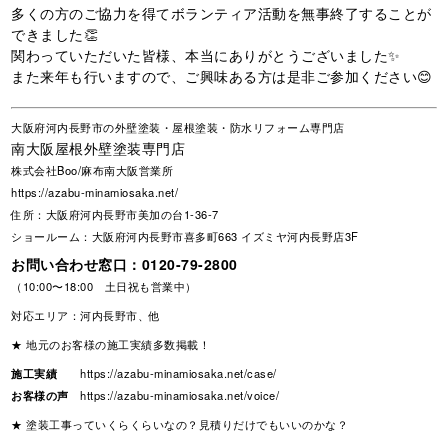
多くの方のご協力を得てボランティア活動を無事終了することが
できました👏
関わっていただいた皆様、本当にありがとうございました✨
また来年も行いますので、ご興味ある方は是非ご参加ください😊
大阪府河内長野市の外壁塗装・屋根塗装・防水リフォーム専門店
南大阪屋根外壁塗装専門店
株式会社Boo/麻布南大阪営業所
https://azabu-minamiosaka.net/
住所：大阪府河内長野市美加の台1-36-7
ショールーム：大阪府河内長野市喜多町663 イズミヤ河内長野店3F
お問い合わせ窓口：
0120-79-2800
（10:00〜18:00 土日祝も営業中）
対応エリア：河内長野市、他
★ 地元のお客様の施工実績多数掲載！
施工実績
https://azabu-minamiosaka.net/case/
お客様の声
https://azabu-minamiosaka.net/voice/
★ 塗装工事っていくらくらいなの？見積りだけでもいいのかな？