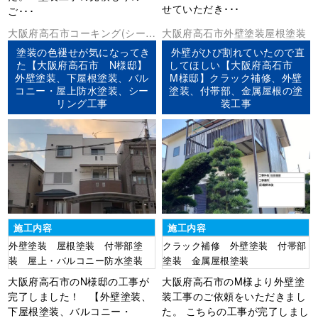
せていただき･･･
ご･･･
大阪府
高石市
コーキング(シーリ
大阪府
高石市
外壁塗装
屋根塗装
ング)
ベランダ防水
外壁塗装
屋根
塗装の色褪せが気になってき
外壁がひび割れていたので直
塗装
防水工事
た【大阪府高石市 N様邸】
してほしい【大阪府高石市
外壁塗装、下屋根塗装、バル
M様邸】クラック補修、外壁
コニー・屋上防水塗装、シー
塗装、付帯部、金属屋根の塗
リング工事
装工事
施工内容
施工内容
外壁塗装 屋根塗装 付帯部塗
クラック補修 外壁塗装 付帯部
装 屋上・バルコニー防水塗装
塗装 金属屋根塗装
大阪府高石市のN様邸の工事が
大阪府高石市のM様より外壁塗
完了しました！ 【外壁塗装、
装工事のご依頼をいただきまし
下屋根塗装、バルコニー・
た。 こちらの工事が完了しまし