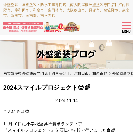
外壁塗装・屋根塗装・防水工事専門店【南大阪屋根外壁塗装専門店】河内長
野市、岸和田市、和泉市、富田林市、大阪狭山市、貝塚市、泉佐野市、泉南
市、阪南市、泉南郡、南河内郡
tog
nav
MENU
Skip
to
外壁塗装ブログ
main
content
南大阪屋根外壁塗装専門店｜河内長野市、岸和田市、和泉市他
>
外壁塗装ブ
2024スマイルプロジェクト😊🌈
2024.11.14
こんにちは😊
11月10日に小学校遊具塗装ボランティア
『スマイルプロジェクト』を石仏小学校で行いました🏫🌈