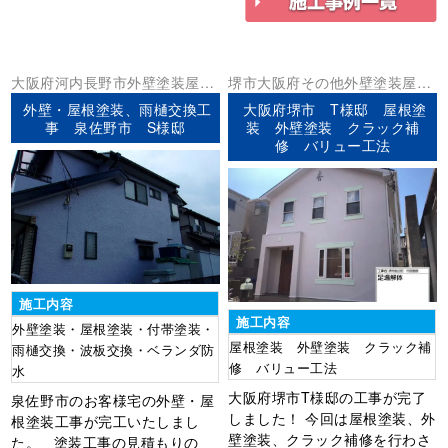
大阪府
河内長野市
外壁塗装
屋根
堺市
大阪府
その他
外壁塗装
屋根
塗装
塗装
外壁・屋根塗装、雨樋交換工
大阪府堺市 T様邸 屋根塗
事 泉佐野市 S様邸
装 外壁塗装 クラック補
修 バリュー工法
施工内容
施工内容
外壁塗装・屋根塗装・付帯塗装・
屋根塗装 外壁塗装 クラック補
雨樋交換・波板交換・ベランダ防
修 バリュー工法
水
大阪府堺市T様邸の工事が完了
泉佐野市のお客様宅の外壁・屋
しました！ 今回は屋根塗装、外
根塗装工事が完工いたしまし
壁塗装、クラック補修を行わさ
た。 塗装工事の見積もりの