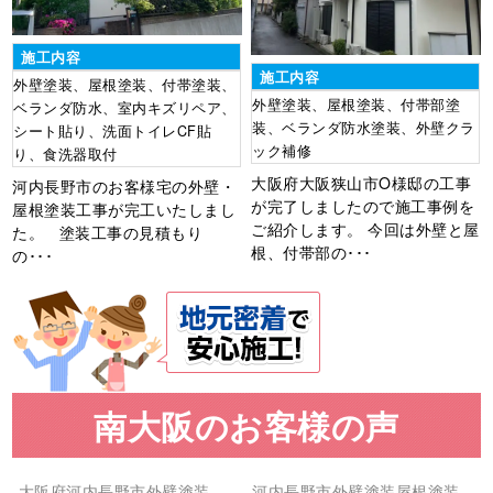
施工内容
施工内容
外壁塗装、屋根塗装、付帯塗装、
外壁塗装、屋根塗装、付帯部塗
ベランダ防水、室内キズリペア、
装、ベランダ防水塗装、外壁クラ
シート貼り、洗面トイレCF貼
ック補修
り、食洗器取付
大阪府大阪狭山市O様邸の工事
河内長野市のお客様宅の外壁・
が完了しましたので施工事例を
屋根塗装工事が完工いたしまし
ご紹介します。 今回は外壁と屋
た。 塗装工事の見積もり
根、付帯部の･･･
の･･･
南大阪のお客様の声
大阪府
河内長野市
外壁塗装
河内長野市
外壁塗装
屋根塗装