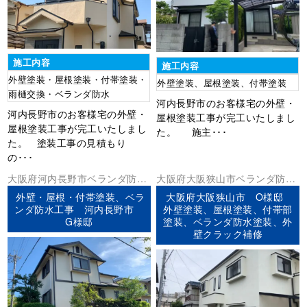
施工内容
施工内容
外壁塗装・屋根塗装・付帯塗装・
外壁塗装、屋根塗装、付帯塗装
雨樋交換・ベランダ防水
河内長野市のお客様宅の外壁・
河内長野市のお客様宅の外壁・
屋根塗装工事が完工いたしまし
屋根塗装工事が完工いたしまし
た。 施主･･･
た。 塗装工事の見積もり
の･･･
大阪府
河内長野市
ベランダ防水
大阪府
大阪狭山市
ベランダ防水
外壁塗装
屋根塗装
防水工事
外壁塗装
屋根塗装
防水工事
外壁・屋根・付帯塗装、ベラ
大阪府大阪狭山市 O様邸
ンダ防水工事 河内長野市
外壁塗装、屋根塗装、付帯部
G様邸
塗装、ベランダ防水塗装、外
壁クラック補修