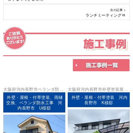
次の記事 >
ランチミーティング🍴
施工事例
大阪府
河内長野市
ベランダ防水
大阪府
河内長野市
外壁塗装
屋根
外壁塗装
屋根塗装
防水工事
塗装
外壁・屋根・付帯塗装、雨樋
外壁・屋根・付帯塗装 河内
交換、ベランダ防水工事 河
長野市 K様邸
内長野市 U様邸