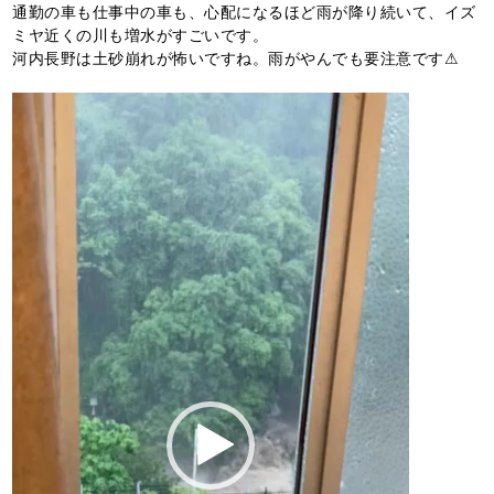
通勤の車も仕事中の車も、心配になるほど雨が降り続いて、イズ
ミヤ近くの川も増水がすごいです。
河内長野は土砂崩れが怖いですね。雨がやんでも要注意です⚠
動
画
プ
レ
ー
ヤ
ー