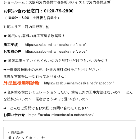
ショールーム：大阪府河内長野市喜多町663 イズミヤ河内長野店3F
お問い合わせ窓口：
0120-79-2800
（10:00〜18:00 土日祝も営業中）
対応エリア：河内長野市、他
★ 地元のお客様の施工実績多数掲載！
施工実績
https://azabu-minamiosaka.net/case/
お客様の声
https://azabu-minamiosaka.net/voice/
★ 塗装工事っていくらくらいなの？見積りだけでもいいのかな？
➡一級塗装技能士の屋根、外壁の無料点検をご利用ください！
無理な営業等は一切行っておりません！
外壁屋根無料診断
https://azabu-minamiosaka.net/inspection/
★色を塗る前にシミュレーションしたい、塗装以外の工事方法はないの？ どん
な塗料がいいの？ 業者はどうやって選べばいいの？
➡ どんなご質問でもお気軽にお問い合わせください！
お問い合わせ
https://azabu-minamiosaka.net/contact/
< 前の記事
暑くなってきました