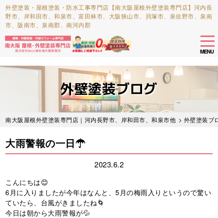
外壁塗装・屋根塗装・防水工事専門店【南大阪屋根外壁塗装専門店】河内長
野市、岸和田市、和泉市、富田林市、大阪狭山市、貝塚市、泉佐野市、泉南
市、阪南市、泉南郡、南河内郡
tog
nav
MENU
Skip
to
外壁塗装ブログ
main
content
南大阪屋根外壁塗装専門店｜河内長野市、岸和田市、和泉市他
>
外壁塗装ブ
大雨警報の一日☂
2023.6.2
こんにちは😊
6月に入りましたが今年はなんと、5月の梅雨入りというので驚い
ていたら、台風がきましたね🌀
今日は朝から大雨警報が💦